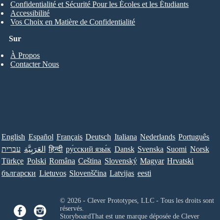
Confidentialité et Sécurité Pour les Écoles et les Étudiants
Accessibilité
Vos Choix en Matière de Confidentialité
Sur
À Propos
Contacter Nous
English
Español
Français
Deutsch
Italiana
Nederlands
Português
עברית
العَرَبِيَّة
हिन्दी
ру́сский язы́к
Dansk
Svenska
Suomi
Norsk
Türkçe
Polski
Româna
Ceština
Slovenský
Magyar
Hrvatski
български
Lietuvos
Slovenščina
Latvijas
eesti
© 2026 - Clever Prototypes, LLC - Tous les droits sont
réservés.
StoryboardThat est une marque déposée de
Clever