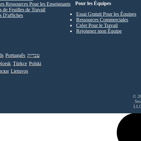
Pour les Équipes
les Ressources Pour les Enseignants
 de Feuilles de Travail
Essai Gratuit Pour les Équipes
 D'affiches
Ressources Commerciales
Créer Pour le Travail
Rejoignez mon Équipe
ds
Português
עברית
Norsk
Türkçe
Polski
рски
Lietuvos
© 20
Sto
LL