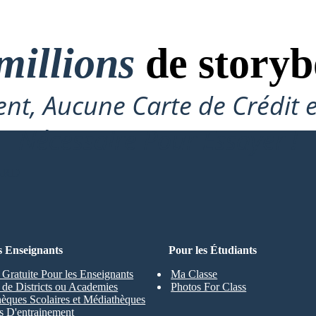
millions
de storyb
nt, Aucune Carte de Crédit 
Nécessaire Pour Essayer !
ARD
s Enseignants
Pour les Étudiants
 Gratuite Pour les Enseignants
Ma Classe
s de Districts ou Academies
Photos For Class
hèques Scolaires et Médiathèques
s D'entrainement