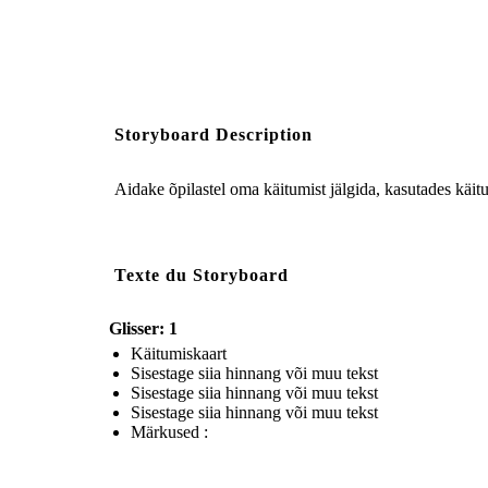
Storyboard Description
Aidake õpilastel oma käitumist jälgida, kasutades käi
Texte du Storyboard
Glisser: 1
Käitumiskaart
Sisestage siia hinnang või muu tekst
Sisestage siia hinnang või muu tekst
Sisestage siia hinnang või muu tekst
Märkused :