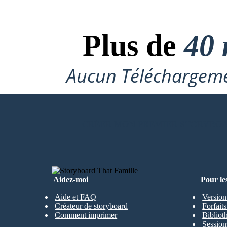
Plus de
40 
Aucun Téléchargeme
CRÉER MON PREMIER STORYBO
Aidez-moi
Pour le
Aide et FAQ
Version
Créateur de storyboard
Forfait
Comment imprimer
Bibliot
Session