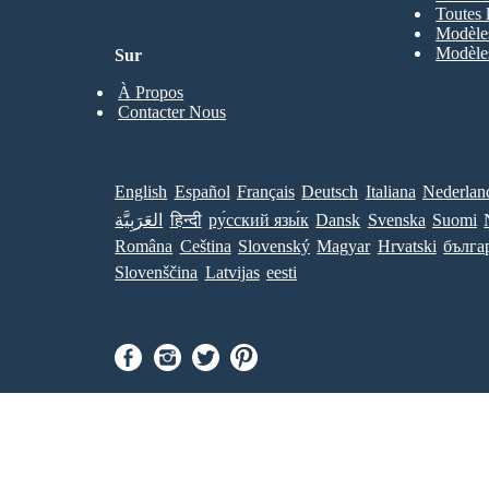
Toutes 
Modèles
Modèles
Sur
À Propos
Contacter Nous
English
Español
Français
Deutsch
Italiana
Nederlan
العَرَبِيَّة
हिन्दी
ру́сский язы́к
Dansk
Svenska
Suomi
Româna
Ceština
Slovenský
Magyar
Hrvatski
бълга
Slovenščina
Latvijas
eesti