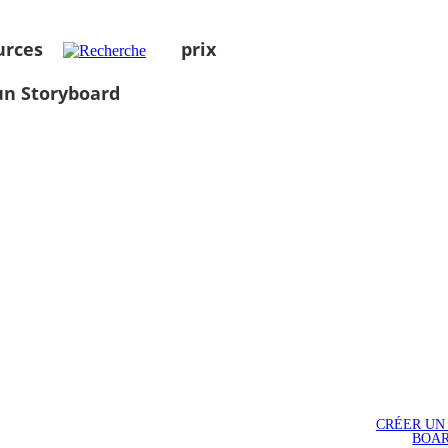
urces
prix
un Storyboard
CRÉER UN
BOA