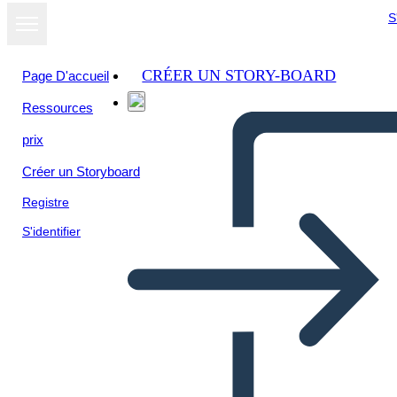
S
CRÉER UN STORY-BOARD
Page D'accueil
Ressources
prix
Créer un Storyboard
Registre
S'identifier
Tegusõna Konjugatsioon
Lausetega