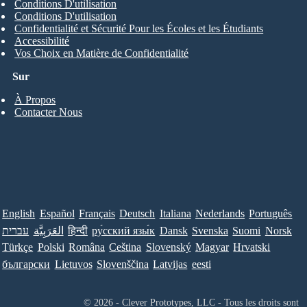
Conditions D'utilisation
Conditions D'utilisation
Confidentialité et Sécurité Pour les Écoles et les Étudiants
Accessibilité
Vos Choix en Matière de Confidentialité
Sur
À Propos
Contacter Nous
English
Español
Français
Deutsch
Italiana
Nederlands
Português
עברית
العَرَبِيَّة
हिन्दी
ру́сский язы́к
Dansk
Svenska
Suomi
Norsk
Türkçe
Polski
Româna
Ceština
Slovenský
Magyar
Hrvatski
български
Lietuvos
Slovenščina
Latvijas
eesti
© 2026 - Clever Prototypes, LLC - Tous les droits sont