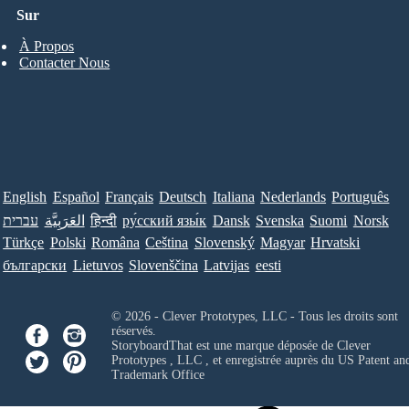
Sur
À Propos
Contacter Nous
English
Español
Français
Deutsch
Italiana
Nederlands
Português
עברית
العَرَبِيَّة
हिन्दी
ру́сский язы́к
Dansk
Svenska
Suomi
Norsk
Türkçe
Polski
Româna
Ceština
Slovenský
Magyar
Hrvatski
български
Lietuvos
Slovenščina
Latvijas
eesti
© 2026 - Clever Prototypes, LLC - Tous les droits sont
réservés.
StoryboardThat est une marque déposée de
Clever
Prototypes , LLC
, et enregistrée auprès du US Patent an
Trademark Office