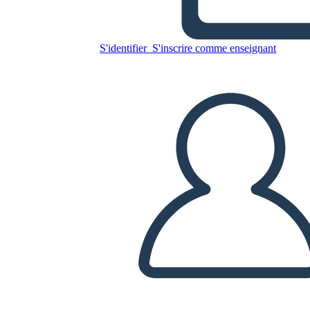
Untitled Storyboard
S'identifier
S'inscrire comme enseignant
Copiez ce storyboard
CRÉER UN STORYBOARD
LIRE LE DIAPORAMA
LIS-MOI