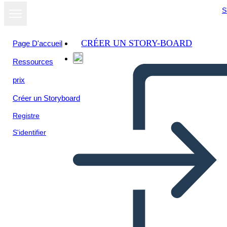
S
CRÉER UN STORY-BOARD
Page D'accueil
Ressources
Afficher sous
prix
forme de
diaporama
Créer un Storyboard
Registre
S'identifier