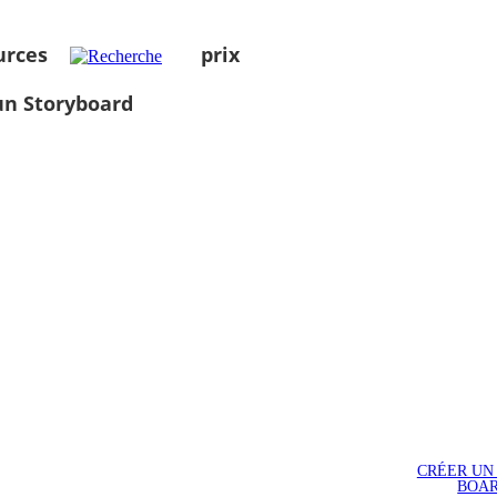
urces
prix
un Storyboard
CRÉER UN
BOA