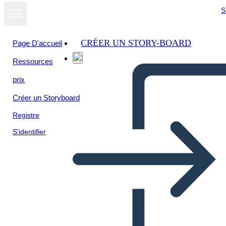
S
CRÉER UN STORY-BOARD
Page D'accueil
Ressources
prix
Créer un Storyboard
Registre
S'identifier
Exemples de Dilemmes
Éthiques Dans la Littérature