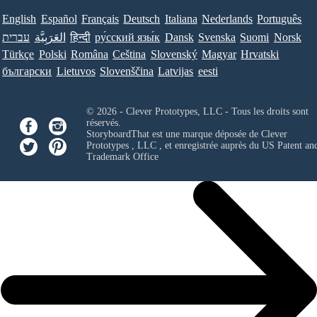
English
Español
Français
Deutsch
Italiana
Nederlands
Português
עברית
العَرَبِيَّة
हिन्दी
ру́сский язы́к
Dansk
Svenska
Suomi
Norsk
Türkçe
Polski
Româna
Ceština
Slovenský
Magyar
Hrvatski
български
Lietuvos
Slovenščina
Latvijas
eesti
© 2026 - Clever Prototypes, LLC - Tous les droits sont
réservés.
StoryboardThat est une marque déposée de
Clever
Prototypes , LLC
, et enregistrée auprès du US Patent an
Trademark Office