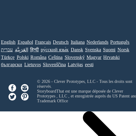
English
Español
Français
Deutsch
Italiana
Nederlands
Português
עברית
العَرَبِيَّة
हिन्दी
ру́сский язы́к
Dansk
Svenska
Suomi
Norsk
Türkçe
Polski
Româna
Ceština
Slovenský
Magyar
Hrvatski
български
Lietuvos
Slovenščina
Latvijas
eesti
© 2026 - Clever Prototypes, LLC - Tous les droits sont
réservés.
StoryboardThat est une marque déposée de
Clever
Prototypes , LLC
, et enregistrée auprès du US Patent an
Trademark Office