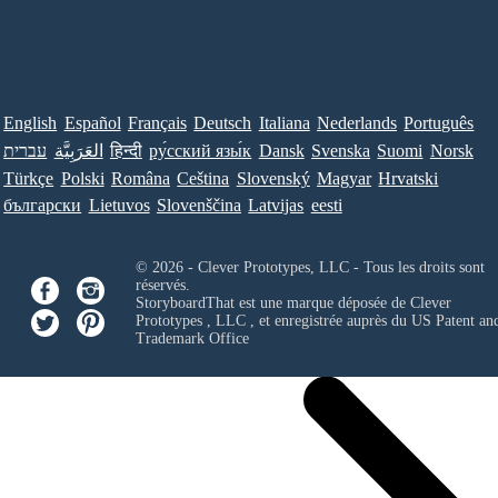
English
Español
Français
Deutsch
Italiana
Nederlands
Português
עברית
العَرَبِيَّة
हिन्दी
ру́сский язы́к
Dansk
Svenska
Suomi
Norsk
Türkçe
Polski
Româna
Ceština
Slovenský
Magyar
Hrvatski
български
Lietuvos
Slovenščina
Latvijas
eesti
© 2026 - Clever Prototypes, LLC - Tous les droits sont
réservés.
StoryboardThat est une marque déposée de
Clever
Prototypes , LLC
, et enregistrée auprès du US Patent an
Trademark Office