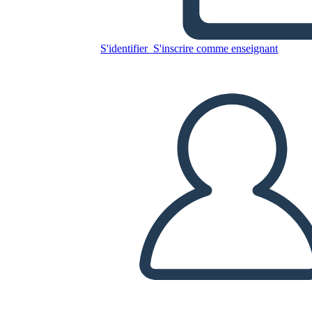
Grille 1x3
S'identifier
S'inscrire comme enseignant
Copiez ce storyboard
CRÉER UN STORYBOARD
LIRE LE DIAPORAMA
LIS-MOI