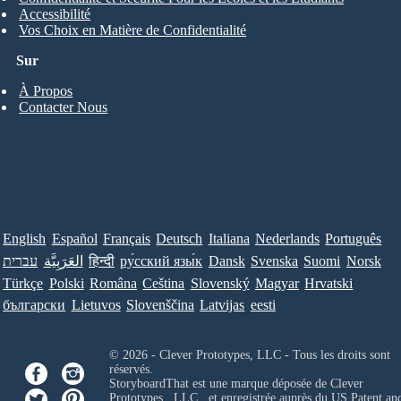
Accessibilité
Vos Choix en Matière de Confidentialité
Sur
À Propos
Contacter Nous
English
Español
Français
Deutsch
Italiana
Nederlands
Português
עברית
العَرَبِيَّة
हिन्दी
ру́сский язы́к
Dansk
Svenska
Suomi
Norsk
Türkçe
Polski
Româna
Ceština
Slovenský
Magyar
Hrvatski
български
Lietuvos
Slovenščina
Latvijas
eesti
© 2026 - Clever Prototypes, LLC - Tous les droits sont
réservés.
StoryboardThat est une marque déposée de
Clever
Prototypes , LLC
, et enregistrée auprès du US Patent an