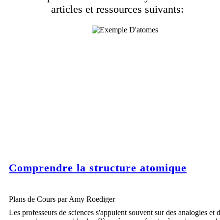
BOHR
articles et ressources suivants:
Wed Ja
12:
Comprendre la structure atomique
En étudiant les raies spectrales de l'hydrogène, Bohr a
théorisé que les électrons se déplacent à des énergies fixes,
par des chemins qu'il appelle des orbites. Son modèle décrit
parfaitement H.
Plans de Cours par Amy Roediger
Les professeurs de sciences s'appuient souvent sur des analogies et 