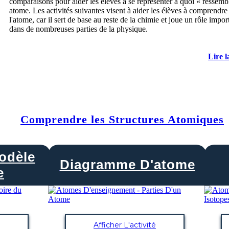
comparaisons pour aider les élèves à se représenter à quoi « ressemb
atome. Les activités suivantes visent à aider les élèves à comprendre
l'atome, car il sert de base au reste de la chimie et joue un rôle impor
dans de nombreuses parties de la physique.
Lire l
Comprendre les Structures Atomiques
odèle
Diagramme D'atome
e
Afficher L'activité