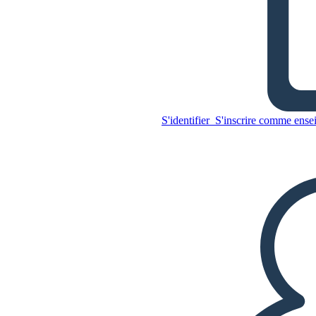
Histoire Atomique
S'identifier
S'inscrire comme ense
Copiez ce storyboard
CRÉER UN STORYBOARD
Copiez ce storyboard
CRÉER UN STORYBOARD
LIRE LE DIAPORAMA
LIS-MOI