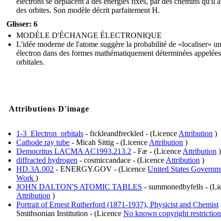
électrons se déplacent à des énergies fixes, par des chemins qu'il 
des orbites. Son modèle décrit parfaitement H.
Glisser: 6
MODÈLE D'ÉCHANGE ÉLECTRONIQUE
L'idée moderne de l'atome suggère la probabilité de «localiser» u
électron dans des formes mathématiquement déterminées appelées
orbitales.
Attributions D'image
1-3_Electron_orbitals
- fickleandfreckled - (Licence
Attribution
)
Cathode ray tube
- Micah Sittig - (Licence
Attribution
)
Democritus LACMA AC1993.213.2
- Fæ - (Licence
Attribution
)
diffracted hydrogen
- cosmiccandace - (Licence
Attribution
)
HD.3A.002
- ENERGY.GOV - (Licence
United States Governm
Work
)
JOHN DALTON'S ATOMIC TABLES
- summonedbyfells - (Li
Attribution
)
Portrait of Ernest Rutherford (1871-1937), Physicist and Chemist
Smithsonian Institution - (Licence
No known copyright restriction