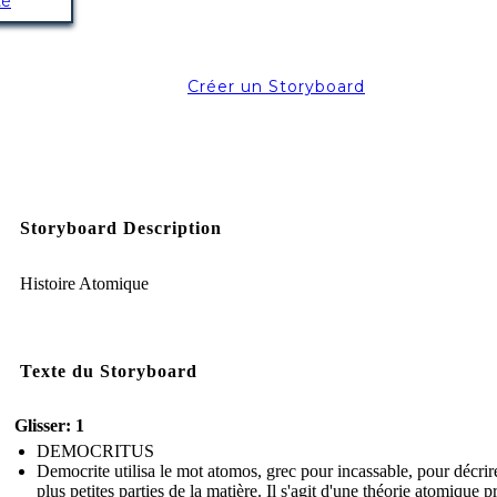
té
1-3_Electron_orbitals (https://www.flickr.com/photos/fickleandfreckled/7927227544/) - fickleandfreckled - License: Attri
Créer un Storyboard
Storyboard Description
Histoire Atomique
Texte du Storyboard
Glisser: 1
DEMOCRITUS
Democrite utilisa le mot atomos, grec pour incassable, pour décrir
plus petites parties de la matière. Il s'agit d'une théorie atomique p