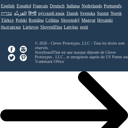
English
Español
Français
Deutsch
Italiana
Nederlands
Português
עברית
العَرَبِيَّة
हिन्दी
ру́сский язы́к
Dansk
Svenska
Suomi
Norsk
Türkçe
Polski
Româna
Ceština
Slovenský
Magyar
Hrvatski
български
Lietuvos
Slovenščina
Latvijas
eesti
© 2026 - Clever Prototypes, LLC - Tous les droits sont
réservés.
StoryboardThat est une marque déposée de
Clever
Prototypes , LLC
, et enregistrée auprès du US Patent an
Trademark Office