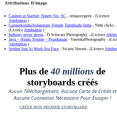
Attributions D'image
Cannon at Starfort, Ninety Six, SC
- zenjazzygeek - (Licence
Attribution
)
Gangaikondacholapuram Temple,Tamilnadu,India
- Nithi clicks -
(Licence
Attribution
)
Industry never sleeps
- D Schwarz Photography - (Licence
Attrib
Java ~ Hindu Temple ~ Prambanan
- VasenkaPhotography - (Lic
Attribution
)
Setting Sun At Worli Sea Face
- Swami Stream - (Licence
Attribu
Plus de
40 millions
de
storyboards créés
Aucun Téléchargement, Aucune Carte de Crédit et
Aucune Connexion Nécessaire Pour Essayer !
CRÉER MON PREMIER STORYBOARD