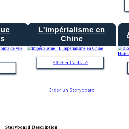
vue
L'impérialisme en
és
Chine
Afficher L'activité
Créer un Storyboard
Storyboard Description