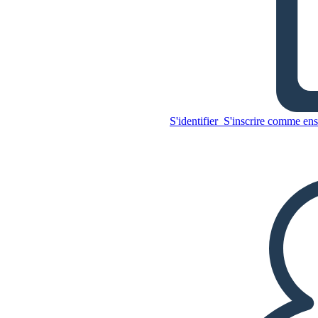
L'histoire de L'impérialisme
- L'intégration de L'Inde à
L'Empire Britanniq
S'identifier
S'inscrire comme ens
Copiez ce storyboard
CRÉER UN STORYBOARD
Copiez ce storyboard
CRÉER UN STORYBOARD
LIRE LE DIAPORAMA
LIS-MOI