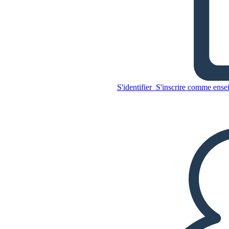
Lettre d'une prison de
Birmingham - Vocabulaire
S'identifier
S'inscrire comme ense
Copiez ce storyboard
CRÉER UN STORYBOARD
Copiez ce storyboard
CRÉER UN STORYBOARD
LIRE LE DIAPORAMA
LIS-MOI