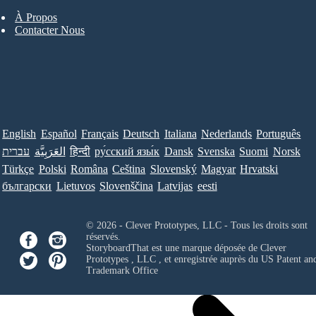
À Propos
Contacter Nous
English
Español
Français
Deutsch
Italiana
Nederlands
Português
עברית
العَرَبِيَّة
हिन्दी
ру́сский язы́к
Dansk
Svenska
Suomi
Norsk
Türkçe
Polski
Româna
Ceština
Slovenský
Magyar
Hrvatski
български
Lietuvos
Slovenščina
Latvijas
eesti
© 2026 - Clever Prototypes, LLC - Tous les droits sont
réservés.
StoryboardThat est une marque déposée de
Clever
Prototypes , LLC
, et enregistrée auprès du US Patent an
Trademark Office