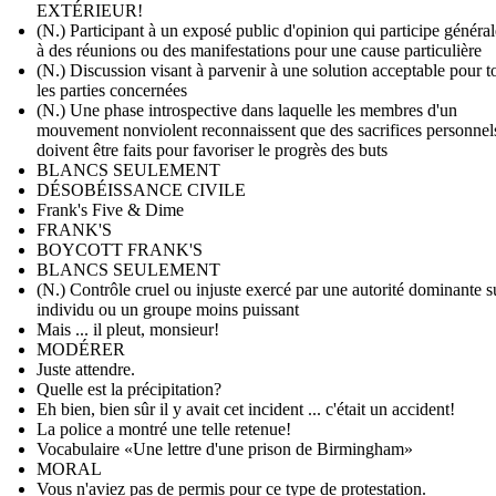
EXTÉRIEUR!
(N.) Participant à un exposé public d'opinion qui participe généra
à des réunions ou des manifestations pour une cause particulière
(N.) Discussion visant à parvenir à une solution acceptable pour t
les parties concernées
(N.) Une phase introspective dans laquelle les membres d'un
mouvement nonviolent reconnaissent que des sacrifices personnel
doivent être faits pour favoriser le progrès des buts
BLANCS SEULEMENT
DÉSOBÉISSANCE CIVILE
Frank's Five & Dime
FRANK'S
BOYCOTT FRANK'S
BLANCS SEULEMENT
(N.) Contrôle cruel ou injuste exercé par une autorité dominante s
individu ou un groupe moins puissant
Mais ... il pleut, monsieur!
MODÉRER
Juste attendre.
Quelle est la précipitation?
Eh bien, bien sûr il y avait cet incident ... c'était un accident!
La police a montré une telle retenue!
Vocabulaire «Une lettre d'une prison de Birmingham»
MORAL
Vous n'aviez pas de permis pour ce type de protestation.