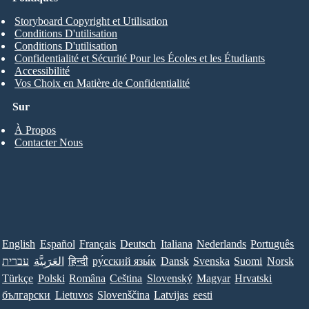
Storyboard Copyright et Utilisation
Conditions D'utilisation
Conditions D'utilisation
Confidentialité et Sécurité Pour les Écoles et les Étudiants
Accessibilité
Vos Choix en Matière de Confidentialité
Sur
À Propos
Contacter Nous
English
Español
Français
Deutsch
Italiana
Nederlands
Português
עברית
العَرَبِيَّة
हिन्दी
ру́сский язы́к
Dansk
Svenska
Suomi
Norsk
Türkçe
Polski
Româna
Ceština
Slovenský
Magyar
Hrvatski
български
Lietuvos
Slovenščina
Latvijas
eesti