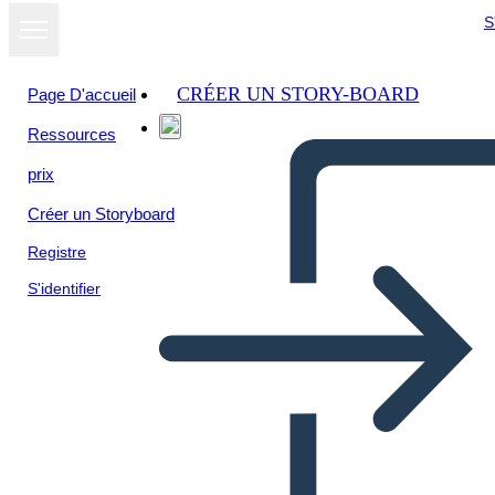
S
CRÉER UN STORY-BOARD
Page D'accueil
Ressources
Afficher sous
prix
forme de
diaporama
Créer un Storyboard
Registre
S'identifier