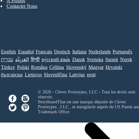
À Propos
Contacter Nous
English
Español
Français
Deutsch
Italiana
Nederlands
Português
עברית
العَرَبِيَّة
हिन्दी
ру́сский язы́к
Dansk
Svenska
Suomi
Norsk
Türkçe
Polski
Româna
Ceština
Slovenský
Magyar
Hrvatski
български
Lietuvos
Slovenščina
Latvijas
eesti
© 2026 - Clever Prototypes, LLC - Tous les droits sont
réservés.
StoryboardThat est une marque déposée de
Clever
Prototypes , LLC
, et enregistrée auprès du US Patent an
Trademark Office