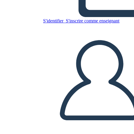
Phrases de Test
D'orthographe 2
S'identifier
S'inscrire comme enseignant
Copiez ce storyboard
CRÉER UN STORYBOARD
LIRE LE DIAPORAMA
LIS-MOI