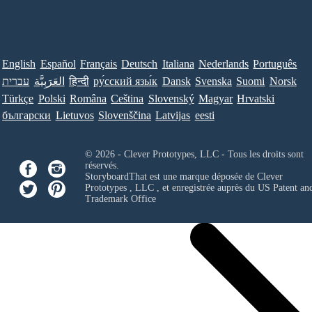
English
Español
Français
Deutsch
Italiana
Nederlands
Português
עברית
العَرَبِيَّة
हिन्दी
ру́сский язы́к
Dansk
Svenska
Suomi
Norsk
Türkçe
Polski
Româna
Ceština
Slovenský
Magyar
Hrvatski
български
Lietuvos
Slovenščina
Latvijas
eesti
© 2026 - Clever Prototypes, LLC - Tous les droits sont
réservés.
StoryboardThat est une marque déposée de
Clever
Prototypes , LLC
, et enregistrée auprès du US Patent an
Trademark Office