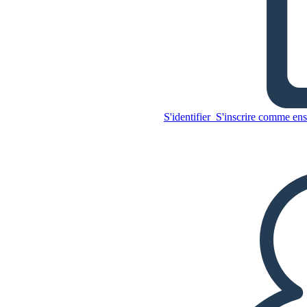
Présidence de Reagan - Les
Quatre Piliers de
Reaganomics
S'identifier
S'inscrire comme ens
Copiez ce storyboard
CRÉER UN STORYBOARD
Copiez ce storyboard
CRÉER UN STORYBOARD
LIRE LE DIAPORAMA
LIS-MOI