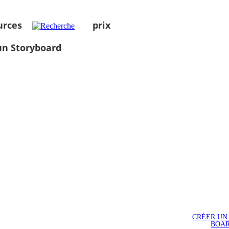
urces
prix
un Storyboard
CRÉER UN
BOA