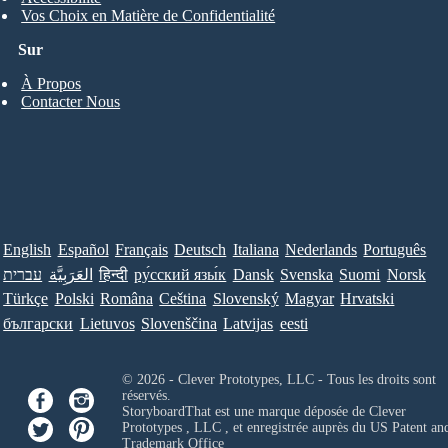
Vos Choix en Matière de Confidentialité
Sur
À Propos
Contacter Nous
English
Español
Français
Deutsch
Italiana
Nederlands
Português
עברית
العَرَبِيَّة
हिन्दी
ру́сский язы́к
Dansk
Svenska
Suomi
Norsk
Türkçe
Polski
Româna
Ceština
Slovenský
Magyar
Hrvatski
български
Lietuvos
Slovenščina
Latvijas
eesti
© 2026 - Clever Prototypes, LLC - Tous les droits sont
réservés.
StoryboardThat est une marque déposée de
Clever
Prototypes , LLC
, et enregistrée auprès du US Patent an
Trademark Office