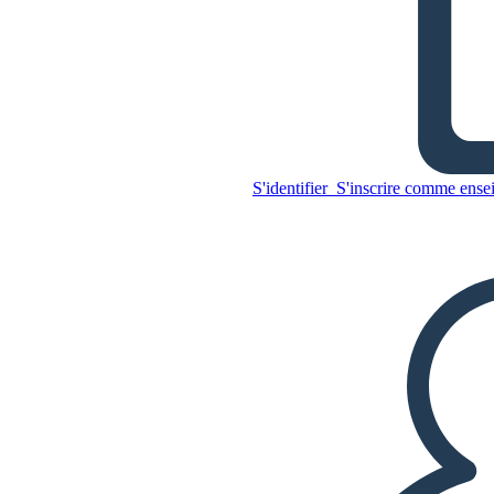
Shakespearean Genre -
Comédie - Rêve D'une Nuit
D'été
S'identifier
S'inscrire comme ense
Copiez ce storyboard
CRÉER UN STORYBOARD
Copiez ce storyboard
CRÉER UN STORYBOARD
LIRE LE DIAPORAMA
LIS-MOI