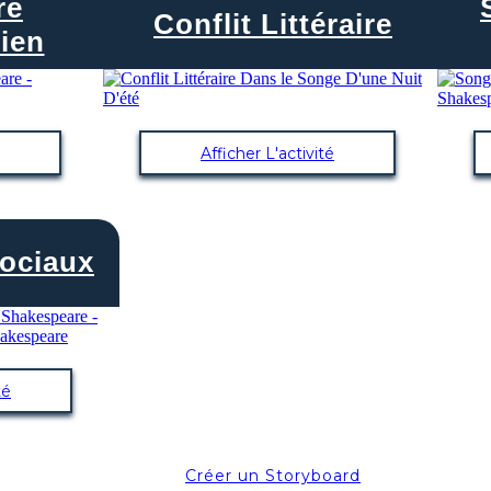
re
Conflit Littéraire
ien
Afficher L'activité
ociaux
té
Créer un Storyboard