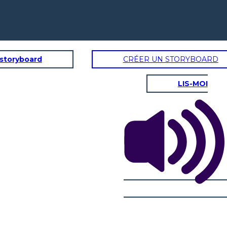
 storyboard
CRÉER UN STORYBOARD
LIS-MOI
STANZA TROIS