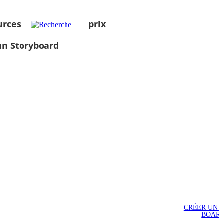
urces
prix
un Storyboard
CRÉER UN
BOA