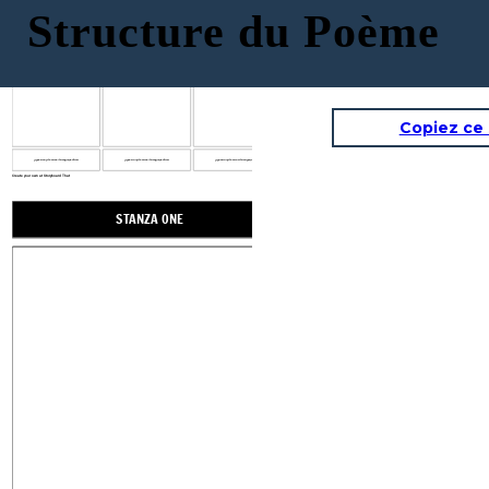
Structure du Poème
STANZA ONE
STANZA DEUX
STANZA TROIS
Copiez ce
Lignes: Rhyme Scheme: Signification:
Lignes: Rhyme Scheme: Signification:
Lignes: Rhyme Scheme: Signification:
Create your own at Storyboard That
STANZA ONE
STANZA DEUX