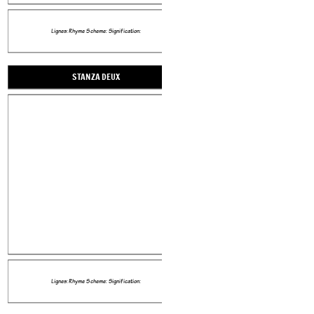
Lignes: Rhyme Scheme: Signification:
Lignes: Rhyme Scheme: Significat
Create your own at Storyboard That
STANZA DEUX
STANZA TROIS
Lignes: Rhyme Scheme: Signification:
Lignes: Rhyme Scheme: Significat