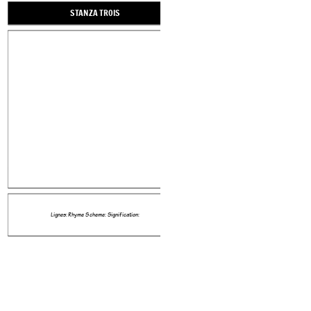
STANZA TROIS
Lignes: Rhyme Scheme: Signification: