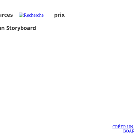
urces
prix
un Storyboard
CRÉER UN
BOA