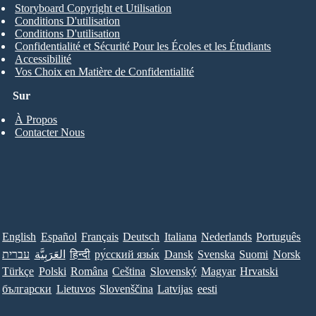
Storyboard Copyright et Utilisation
Conditions D'utilisation
Conditions D'utilisation
Confidentialité et Sécurité Pour les Écoles et les Étudiants
Accessibilité
Vos Choix en Matière de Confidentialité
Sur
À Propos
Contacter Nous
English
Español
Français
Deutsch
Italiana
Nederlands
Português
עברית
العَرَبِيَّة
हिन्दी
ру́сский язы́к
Dansk
Svenska
Suomi
Norsk
Türkçe
Polski
Româna
Ceština
Slovenský
Magyar
Hrvatski
български
Lietuvos
Slovenščina
Latvijas
eesti