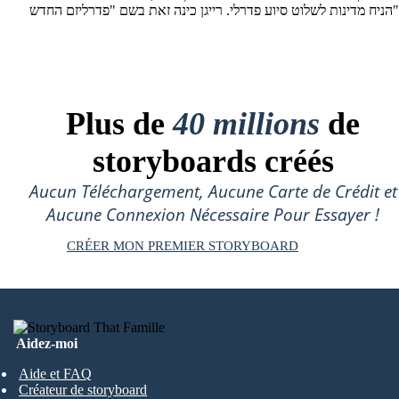
 פדרלי. רייגן כינה זאת בשם "פדרליזם החדש
Plus de
40 millions
de
storyboards créés
Aucun Téléchargement, Aucune Carte de Crédit et
Aucune Connexion Nécessaire Pour Essayer !
CRÉER MON PREMIER STORYBOARD
Aidez-moi
Aide et FAQ
Créateur de storyboard