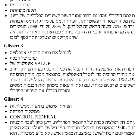
הפחתת מס
תקנה מופחתת
ים למס הפדרלי עמדו גם בתור עמוד חשוב השינויים הכלכליים של רייגן
ות מס ההכנסה היו פשוט יותר. הפחתות מס על מדרגות המס הגבוהות
ביותר ירד מ -70% בשנה הראשונה של רייגן, ל -28% על ידי 1986. העשירים
נהנה מן ההפחתה זו במידה הרבה ביותר; עם זאת, התיאוריה יותר היה
שהאמריקאים יצטרכו יותר כסף לבזבז.
Glisser: 3
להגביל את כמות הכסף / אינפלציה
ערכו של הכסף
אינפלציה של VALUE
הפחית את האינפלציה, רייגן הגביל את כמות הכסף בעוד הפדרל ריזרב
ת מחירי הריבית כדי לנטרל האינפלציה. כתוצאה מכך, מיתון התפתח
בין 1981-1982. אינפלציה מקוררת, עם זאת, ועל הביטחון החל ישוחזר בקרב
שקיעים וצרכנים כאחד. עם זאת, הוצאות ביטחון ואת הכנסות ממסים
נמוכות הגדילו את הגירעון הפדרלי.
Glisser: 4
הפחיתו שימוש בתקנות ממשלתיות
ממשלות המדינה
CONTROL FEDERAL
ן יזם דה-רגולציה כבדה של ההוצאה הפדרלית. רייגן כיוון לעבר תוכניות
שהצמח ב -1900 המוקדמים ובמהלך תוכניות הניו דיל של רוזוולט. הוא האמין
אמריקנים יוכלו לשגשג באמצעות מאמץ אישי, לא סיוע ממשלתי. הוא