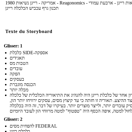
1980 אמריקה - רייגן נשיאות - Reagonomics - נשיאות רייגן - ארבעת עמודי
תכנון גרף עכביש הכלכלה רייגן
Texte du Storyboard
Glisser: 1
כלכלת SIDE-אספקה
תאגידים
הטבות מס
עובדים
הפקה
בעסקים
הכנסה מוגברת
מבלה יותר
ן אחד של כלכלת רייגן היה להנהיג את התיאוריה הכלכלית של כלכלה
צד ההיצע. תאוריה זו חזתה כי עד קיצוץ מסים, עסקים ירוויחו יותר הון
ק עובדים יותר, ולייצר מוצרים יותר. בעיקרו של דבר, זה היה בכלכלה
Glisser: 2
להפחית מסים FEDERAL
כלכלת רייגן