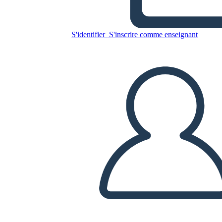
של הכלכלה רייגן
S'identifier
S'inscrire comme enseignant
Copiez ce storyboard
CRÉER UN STORYBOARD
LIRE LE DIAPORAMA
LIS-MOI