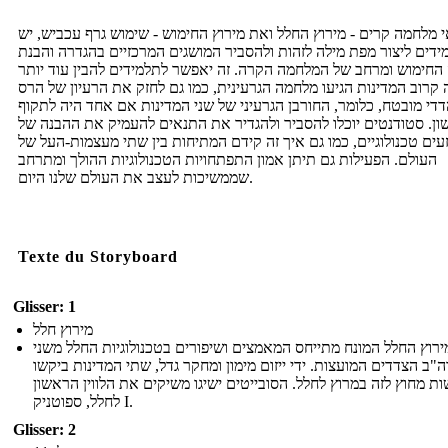
 מלחמה קרים - מירוץ החלל ואת מירוץ החימוש - שימוש גרף עכביש, יש
ידים ליצור מפת מילה לזהות ולהסביר המושגים המרכזיים בהגדרה והבנת
החימוש ומרחב של המלחמה הקרה. זה יאפשר לתלמידים להבין עוד יותר
קרוב המדינות הגיעו מלחמה הגרעינית, כמו גם לחזק את הרעיון של הרס
די מובטח, כלומר, החורבן הגרעיני של שני המדינות אם אחד היה לתקוף
ן. סטודנטים יוכלו להסביר ולהגדיר את התנאים להעמיק את ההבנה של
זעים טכנולוגיים, כמו גם איך זה קידם המתיחות בין שתי מעצמות-העל של
העולם. הפעילות גם תיתן אמון התפתחויות הטכנולוגיות ההולך ומתרחב
שממשיכות לעצב את העולם שלנו היום.
Texte du Storyboard
Glisser: 1
מירוץ חלל
ירוץ החלל המונח מתייחס המאמצים ושיפורים בטכנולוגיות החלל משני
"ב הצדדים המועצות. ידי ייזום מימון ומחקר גדל, שתי המדינות ביקשו
ת מחוץ לזה במרוץ לחלל. הסובייטים ישיגו משיקים את הלווין הראשון
לחלל, ספוטניק I.
Glisser: 2