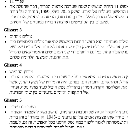
אפולו 11
אפולו 11 היתה המשימה שטח שערכה ארצות הברית, דבר שהעלה את
האדם הראשון ביעילות על הירח. הושק ב -20 ביולי, 1969, הנחיתה על הירח
 השיא של המרוץ לחלל. כמו כן, עם זאת, הביאה הדטאנט, או בזמנים
שקטים בין הסובייטים וארצות הברית במונחים של יחסיהם.
Glisser: 3
טילים מונחים
"טילים מונחים" הוא ראשי תיבות המשמש לתיאור טילים בליסטיים בין
ים, או טילים היכולים יושק בין יבשת אחת לאחרת. אלו סוגים של נשק
עו להגביר פחד, כמו גם דוחפים ידי שני הסובייטים והאמריקאים להגדיל
את ההגנות ואמצעי הלחימה שלהם.
Glisser: 4
מירוץ החימוש
 החימוש מתייחס המאמצים על ידי שני ברית המועצות וארצות הברית
גדיל, ולהתקדם, זרועותיהם. בפרט, היה זה מירוץ של נשק גרעיני, אשר
 את המלחמה הקרה. המרוץ בהגדלת נשק הוביל לעוד מתח נוסף, ופחד
של התקפות ואיומים גרעיניים בין שתי המדינות.
Glisser: 5
נשקים גרעיניים
גרעיני לתפקד הנחה של תגובות גרעיניות, ונחשב נשק להשמדה המונית
ארה"ב ירד שתי פצצות אטום על יפן גרעיני ב -1945, הן בארה"ב והן ברית
ת שמטרתה לאגור וליצור כמה נשק הרסני ככל האפשר. זה גם, לעומת
זאת, הוביל להבנה להשמדה הדדית מובטחת.