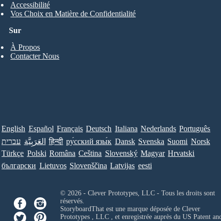
Accessibilité
Vos Choix en Matière de Confidentialité
Sur
À Propos
Contacter Nous
English
Español
Français
Deutsch
Italiana
Nederlands
Português
עברית
العَرَبِيَّة
हिन्दी
ру́сский язы́к
Dansk
Svenska
Suomi
Norsk
Türkçe
Polski
Româna
Ceština
Slovenský
Magyar
Hrvatski
български
Lietuvos
Slovenščina
Latvijas
eesti
© 2026 - Clever Prototypes, LLC - Tous les droits sont
réservés.
StoryboardThat est une marque déposée de
Clever
Prototypes , LLC
, et enregistrée auprès du US Patent an