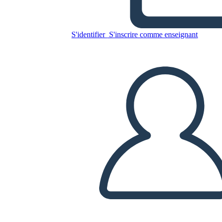
רכישות פלורידה
S'identifier
S'inscrire comme enseignant
Copiez ce storyboard
CRÉER UN STORYBOARD
LIRE LE DIAPORAMA
LIS-MOI