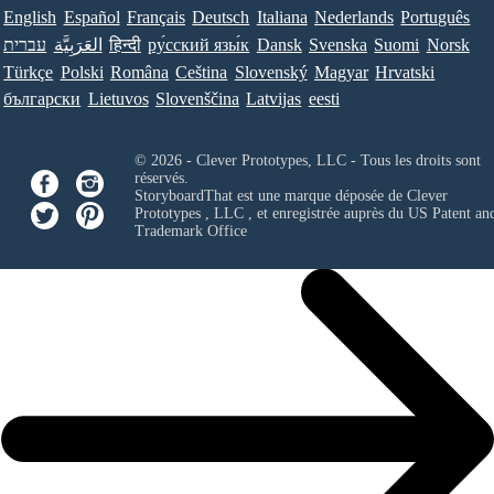
English
Español
Français
Deutsch
Italiana
Nederlands
Português
Norsk
Suomi
Svenska
Dansk
ру́сский язы́к
हिन्दी
العَرَبِيَّة
עברית
Türkçe
Polski
Româna
Ceština
Slovenský
Magyar
Hrvatski
български
Lietuvos
Slovenščina
Latvijas
eesti
© 2026 - Clever Prototypes, LLC - Tous les droits sont
réservés.
StoryboardThat est une marque déposée de
Clever
Prototypes , LLC
, et enregistrée auprès du US Patent an
Trademark Office