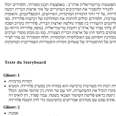
תפשטות טריטוריאלית ארה"ב - באמצעות תכנון מסורתי, תלמידים יוכלו
להגדיר ולהסביר את המרכיבים העיקריים של איך ארצות הברית רכשה
רידה. על ידי זיהוי הדמויות המרכזיות, האירועים, הקונפליקטים, והאומות
ורבות, תלמידים יכולים להתוות את המחלוקת של רכישות פלורידה. כפי
ליקטים התעוררו בין ספרד נחלשה וארצות הברית, פלורידה בקרוב הפכה
ק בלתי נפרד של ארה"ב רחבות טריטוריאלית. בנוסף, פלורידה הייתה גם
מוקדם ביחסי חוץ של ארצות הברית הצעירה, כמו גם מבחן מוסרי וערכים
מבחינת יחסיהם עם האוכלוסיות המקומיות. הלוח המסורתי גם עוזר לצייר
Texte du Storyboard
Glisser: 1
דמויות מרכזיות
ות רבות היו מעורבות ברכישה הוא במזרח והן במערב פלורידה. הנשיא
 מונרו הוביל את ההסתערות, יחד עם שר החוץ ג'ון קווינסי אדמס. הכלל
ג'קסון בראש פלישת השיטור הצבאי בשטח. עבור ספרד, דון לואיס דה
אוניס נפגש עם מנהיגים אמריקנים בוושינגטון כדי לדון השטח פלורידה.
Glisser: 2
אמנות