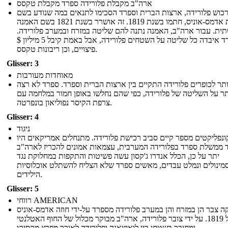
ארה"ב מקבלת פלורידה ספרד מקבלת טקסס
רכוש פלורידה, ארצות הברית וספרד הסכימו לתנאים במה שנודע בשם
אמנת אדמס-אוניס, חתמו בשנת 1819. זה אושרר בשנת 1821 בשם האמנה
ית. עבור ארה"ב, האמנה נתנה להם שליטה במזרח ובמערב פלורידה.
ספרד איבדה כל שליטה על השטחים פלורידה, אבל באמת קיבל 5 מיליון $
פיצויים, וכן ריבונות טקסס.
Glisser: 3
מאוחדות מעורבות
ותר לכופרים פלורידה התקיים בין ארצות הברית וספרד. ספרד לא רצה
תר על השליטה של ​​פלורידה, כפי שהם נחלשו באופן חמור במלחמה עם
צרפת הקיסר נפוליאון בונפרטה.
Glisser: 4
ניגוד
ונפליקטים מספר קיים סביב רכישת פלורידה. מתנחלים אמריקאים היו
 ממשלת ספרד בפלורידה המערבית, עצמאות אמונים להכריז לארה"ב
יתר על כן, הכלל אנדרו ג'קסון עשה פשיטות והתקפות במחלוקת נגד
מינולים ונמלט עבדים, מאשים ספרד שלא הצליח להשתלט אוכלוסיות
הילידים.
Glisser: 5
רווחי AMERICAN
ה צבר הן במזרח והן במערב פלורידה מספרד על-ידי חוזה אדמס-אוניס
של 1819. על ידי צובר פלורידה, ארה"ב מבוקר מכלול של החוף האטלנטי
ומחובר בשטחן בין לואיזיאנה ופלורידה לאורך מפרץ מקסיקו.