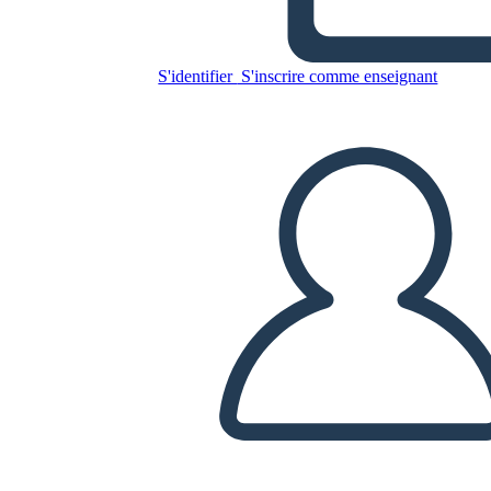
מדיניות חוץ
S'identifier
S'inscrire comme enseignant
Copiez ce storyboard
CRÉER UN STORYBOARD
LIRE LE DIAPORAMA
LIS-MOI