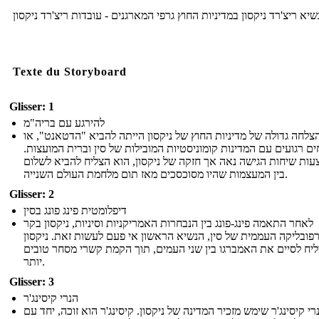
שיא ריצ'רד ניקסון במדיניות החוץ גרפי המארגנים - עובדות ריצ'רד ניקסון
Texte du Storyboard
Glisser: 1
להירגע עם בריה"מ
צלחה גדולה של מדיניות החוץ של ניקסון הייתה להביא "הדטאנט", או
ים רגועים עם המדינות קומוניסטיות המובילות של סין וברית המועצות
ות שיחות הגישה נאה אך חזקה של ניקסון, הוא הצליח להביא לשלום
בין המעצמות שהיו מסוכסכים מאז תום מלחמת העולם השנייה.
Glisser: 2
דיפלומטית פינג פונג בסין
לאחר התאמה פינג-פונג בין הנבחרות האמריקניות וסיניות, ניקסון בקר
פובליקה העממית של סין, הנשיא הראשון אי פעם לעשות זאת. ניקסון
יח לסיים את האמברגו בין שני העמים, תוך הקמת קשרי מסחר טובים
יותר.
Glisser: 3
הנרי קיסינג'ר
רי קיסינג'ר שימש מזכיר המדינה של ניקסון. קיסינג'ר הוא זוכה, יחד עם