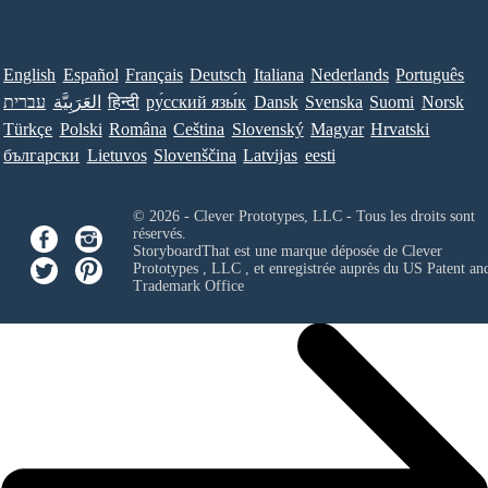
English
Español
Français
Deutsch
Italiana
Nederlands
Português
עברית
العَرَبِيَّة
हिन्दी
ру́сский язы́к
Dansk
Svenska
Suomi
Norsk
Türkçe
Polski
Româna
Ceština
Slovenský
Magyar
Hrvatski
български
Lietuvos
Slovenščina
Latvijas
eesti
© 2026 - Clever Prototypes, LLC - Tous les droits sont
réservés.
StoryboardThat est une marque déposée de
Clever
Prototypes , LLC
, et enregistrée auprès du US Patent an
Trademark Office