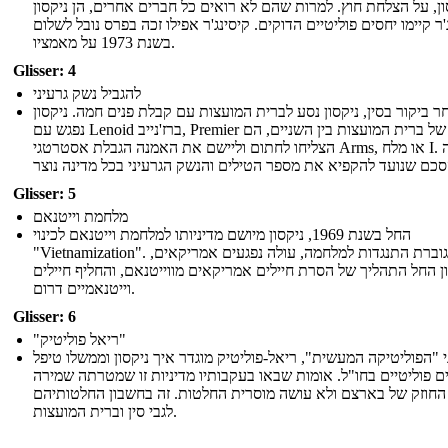
ון, על הצלחת חוץ. למרות שהם לא רואים כל חברים אחרים, הן ניקסון
'ר קיימו יחסים פוליטיים הדוקים. קיסינג'ר אפילו זכה בפרס נובל לשלום
בשנת 1973 על מאמציו.
Glisser: 4
להגביל נשק גרעיני
ר ביקור בסין, ניקסון נסע לברית המועצות עם קבלת פנים חמה. ניקסון
נפגש עם Lenoid ברז'נייב, Premier של ברית המועצות בין השניים, הם
הצליחו לחתום וליישם את האמנה הגבלת אסטרטגי Arms, או מלח I. זה
Glisser: 5
מלחמת וייטנאם
החל בשנת 1969, ניקסון מיושם מדיניותו למלחמת וייטנאם לכינוי
"Vietnamization". עם גוברת התנגדות למלחמה, עולה נפגעים אמריקאים,
ן החל התהליך של הסרת חיילים אמריקאים מווייטנאם, והחליף חיילים
וייטנאמיים דרום.
Glisser: 6
"ריאל פוליטיק"
 "הפוליטיקה המעשית", ריאל-פוליטיק מוגדר איך ניקסון וממשלו טיפל
ים פוליטיים בחו"ל. אומות שבאו בעקבותיו מדיניות זו שמטרתה שמירה
החוזק של בארצם ולא עושה מוסרית החלטות. זה בחשבון החלטותיהם
לגבי סין וברית המועצות.