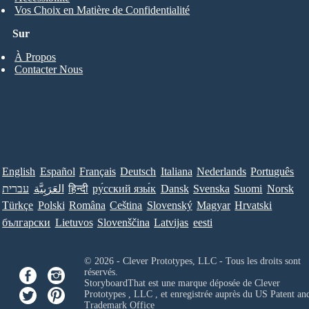
Vos Choix en Matière de Confidentialité
Sur
À Propos
Contacter Nous
English
Español
Français
Deutsch
Italiana
Nederlands
Português
עברית
العَرَبِيَّة
हिन्दी
ру́сский язы́к
Dansk
Svenska
Suomi
Norsk
Türkçe
Polski
Româna
Ceština
Slovenský
Magyar
Hrvatski
български
Lietuvos
Slovenščina
Latvijas
eesti
© 2026 - Clever Prototypes, LLC - Tous les droits sont
réservés.
StoryboardThat est une marque déposée de
Clever
Prototypes , LLC
, et enregistrée auprès du US Patent an
Trademark Office