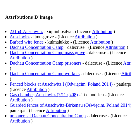
Attributions D'image
23154-Auschwitz
- xiquinhosilva - (Licence
Attribution
)
Auschwitz
- jjmusgrove - (Licence
Attribution
)
Barbed wire fence
- kulmalukko - (Licence
Attribution
)
Dachau Concentration Camp
- dalecruse - (Licence
Attribution
)
Dachau Concentration Camp mass grave
- dalecruse - (Licence
Attribution
)
Dachau Concentration Camp prisoners
- dalecruse - (Licence
Attr
)
Dachau Concentration Camp workers
- dalecruse - (Licence
Attri
)
Fenced blocks at Auschwitz I (Oświęcim, Poland 2014)
- paularps
(Licence
Attribution
)
Gas chamber, Auschwitz (7/11 gz08)
- Ted and Jen - (Licence
Attribution
)
Guarded fences of Auschwitz-Birkenau (Oświęcim, Poland 2014
paularps - (Licence
Attribution
)
prisoners at Dachau Concentration Camp
- dalecruse - (Licence
Attribution
)