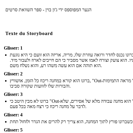
הנער המפוספס ידי ג'ון בוין - ספר השוואת סרטים
Texte du Storyboard
Glisser: 1
רונו נכנס לחדר ורואה עוזרת שלו, מריה, אריזה הוא זועם כי היא נוגעת
יו. הוא צועק וצורח לאמו אשר מסביר כי הם חייבים לארוז ולעבור מיד
הוא תוהה אם הוא עשה משהו רע, והוא נשלח משם.
Glisser: 2
ברונו הוא קורא במחנה ריכוז כל הזמן, אושוויץ, "Out-עם," מראה התמימות
והבורות שלו לזוועות שקורה סביבו.
Glisser: 3
ברונו לא מבין היטב כי "Out-עם" הוא מחנה עבודה מלא של אסירים, שלא
לדבר על מחנה ריכוז כי רצח מאה בכל פעם.
Glisser: 4
הגדר ולזחול תחת
Glisser: 5