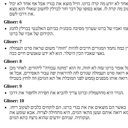
חד לא יודע מה קרה ברונו. חייל מוצא את בגדיו אבל אף אחד לא יכול
ב מה קרה לו. אמא בסופו של דבר חזר לברלין לחשוב שאולי הוא מצא
את דרכו לשם.
Glisser: 6
מו ואביו של ברונו שערוך מסיבה בזבזנית בביתם האלגנטי בברלין לחגוג
הקידום של אביו של ברונו.
Glisser: 7
דן כמה נחמד המגורים חייבים להיות "חווה" משום שראה סרט תעמולה
נאצי שאביו הכין היטלר. הוא לא ידע שאנשים חיים ככה.
Glisser: 8
ל אומר ברונו שזה לא חווה, זה הוא "מחנה עבודה" ליהודים. לאחר מכן
 רואה סרט תעמולה שגורם לזה להיראות יפה עבור האסירים, אבל אז
לת אל תא הגזים) וזה לוחץ בשבילו
Glisser: 9
הגדר היא מחושמלת וברונו צריך להביא את חפירה ולחפור את דרכו.
Glisser: 10
כאשר הם מוצאים את את בגדי ברונו, הם לוקחים כלבים לעקוב ריחו.
 רואה אותם ועשן מתאי הגזים, היא מתחילה לצרוח. אבא שומע את
זעקותיה. שניהם יודעים שהוא נרצח בתא הגזים.