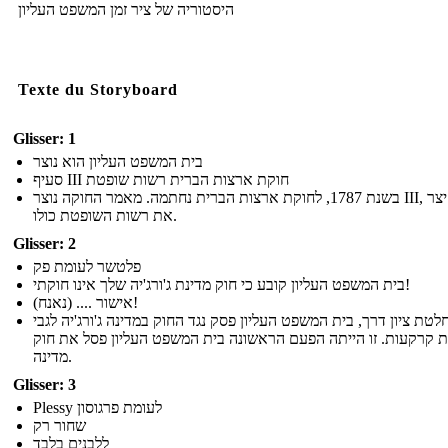
היסטוריה של ציר זמן המשפט העליון
Texte du Storyboard
Glisser: 1
בית המשפט העליון הוא נוצר
סעיף III חוקת ארצות הברית רשות שופטת
בשנת 1787, לחוקת ארצות הברית נחתמה. מאמר החוקה נוצר III, אשר יצר
את רשות השופטת כולו.
Glisser: 2
פלטשר לעומת פק
בית המשפט העליון קובע כי חוק מדינת ג'ורג'יה שלך אינו חוקתי!
(נאנח) .... אישור!
לטת ציון דרך, בית המשפט העליון פסק נגד החוק במדינה ג'ורג'יה לגבי
 קרקעות. זו הייתה הפעם הראשונה בית המשפט העליון פסל את חוק
מדינה.
Glisser: 3
Plessy לעומת פרגוסון
שחור רק
ללבנים בלבד