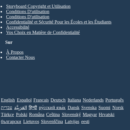
Storyboard Copyright et Utilisation
Conditions D'utilisation
Conditions D'utilisation
Confidentialité et Sécurité Pour les Écoles et les Étudiants
Accessibilité
Vos Choix en Matière de Confidentialité
Sur
À Propos
Contacter Nous
English
Español
Français
Deutsch
Italiana
Nederlands
Português
עברית
العَرَبِيَّة
हिन्दी
ру́сский язы́к
Dansk
Svenska
Suomi
Norsk
Türkçe
Polski
Româna
Ceština
Slovenský
Magyar
Hrvatski
български
Lietuvos
Slovenščina
Latvijas
eesti