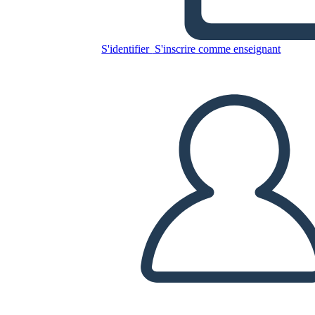
העליון
S'identifier
S'inscrire comme enseignant
Copiez ce storyboard
CRÉER UN STORYBOARD
LIRE LE DIAPORAMA
LIS-MOI