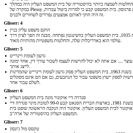
חלטות לשמצה ביותר בהיסטוריה של בית המשפט העליון היה במהלך
במקרה של Plessy לעומת פרגוסון. בית המשפט קבע כי למרות ביטול עבדות,
זה היה חוקי לאותם אמצעים נפרדים לשחורים ולבנים.
Glisser: 4
הוקם משפט עליון בניין
בשנת 1935, בית המשפט העליון בוושינגטון נפתחה. מבנה זה הפך לציון דרך
עולמי הוא באדריכלות שלה, והחלטות משפטיות מהותיות מאוד.
Glisser: 5
גדעון לעומת ויינרייט
וצר .... אם אתה לא יכול להרשות לעצמו לשכור עורך דין, אחד ימונה
לייצג אותך.
בשנת 1963, בית המשפט העליון פסק גדעון לעומת ויינרייט שהמדינות
רשות לספק ייעוץ משפטי עבור כל הנתבעים, גם אם הם אינם מסוגלים
לשלם עבור אחד.
Glisser: 6
סנדרה דיי אוקונור מונה בית המשפט העליון
בשנת 1981, בארצות הברית הסנאט קבע 99-0 לטובת מינוי סנדרה דיי
אוקונור לבית המשפט העליון. אוקונור היה הנקבה הראשונה שופט בית
המשפט העליון בהיסטוריה של ארה"ב.
Glisser: 7
טקסס מול ג'ונסון