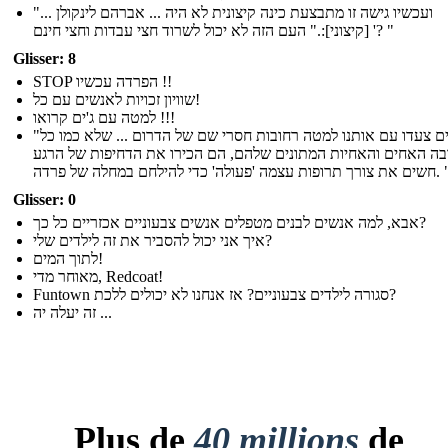
"... ועכשיו גישה זו מתבצעת כינה קיצונית לא היה ... אברהם לינקולן
[קיצוני]:." העם הזה לא יכול לשרוד חצי עבדות וחצי חינם '? "
Glisser: 8
STOP הפרדה עכשיו !!
שוויון זכויות לאנשים עם כל!
למטה עם ג'ים קרואו !!!
"אחרים צעדו עם אותנו למטה רחובות חסרי שם של הדרום ... שלא כמו כל
ה האחים והאחיות המתונים שלהם, הם הכירו את הדחיפות של הרגע
ורך תרופות עצמה 'פעולה' כדי להילחם במחלה של פרדה
Glisser: 0
אבא, למה אנשים לבנים מטפלים אנשים צבעוניים אכזריים כל כך?
איך אני יכול להסביר את זה לילדים שלי?
לתוך המים!
מאוחר מדי, Redcoat!
Funtown סגורה לילדים צבעוניים? אז אנחנו לא יכולים ללכת?
זה יעלה יה ...
Plus de
40 millions
de