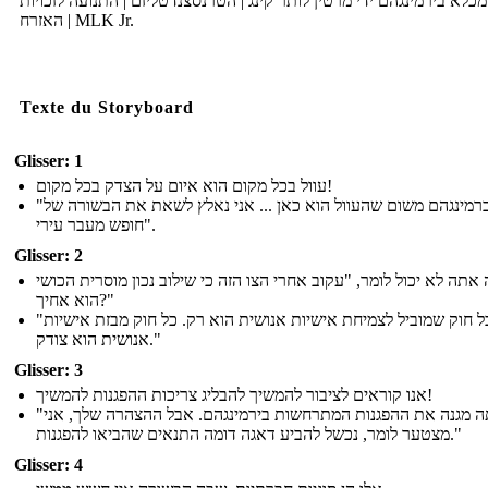
כלא בירמינגהם ידי מרטין לותר קינג | הטרנסצנדטליזם | התנועה לזכויות
האזרח | MLK Jr.
Texte du Storyboard
Glisser: 1
עוול בכל מקום הוא איום על הצדק בכל מקום!
"אני בברמינגהם משום שהעוול הוא כאן ... אני נאלץ לשאת את הבשורה של
חופש מעבר עירי".
Glisser: 2
אתה לא יכול לומר, "עקוב אחרי הצו הזה כי שילוב נכון מוסרית הכושי
הוא אחיך?"
"כל חוק שמוביל לצמיחת אישיות אנושית הוא רק. כל חוק מבזת אישיות
אנושית הוא צודק."
Glisser: 3
אנו קוראים לציבור להמשיך להבליג צריכות ההפגנות להמשיך!
"אתה מגנה את ההפגנות המתרחשות בירמינגהם. אבל ההצהרה שלך, אני
מצטער לומר, נכשל להביע דאגה דומה התנאים שהביאו להפגנות."
Glisser: 4