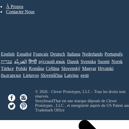
À Propos
Contacter Nous
English
Español
Français
Deutsch
Italiana
Nederlands
Português
עברית
العَرَبِيَّة
हिन्दी
ру́сский язы́к
Dansk
Svenska
Suomi
Norsk
Türkçe
Polski
Româna
Ceština
Slovenský
Magyar
Hrvatski
български
Lietuvos
Slovenščina
Latvijas
eesti
© 2026 - Clever Prototypes, LLC - Tous les droits sont
réservés.
StoryboardThat est une marque déposée de
Clever
Prototypes , LLC
, et enregistrée auprès du US Patent an
Trademark Office