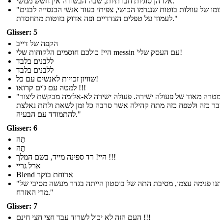
אלו הן סוגיות חברתיות, שבה הבשורה אין חשש ממשי.
"בעיצומו של עוולות בוטות שנגרמו הכושי, צפיתי בעוד אנשי הכנסייה לבנים
לעמוד על טפלים הצדדיים ופה אדוק בזוטות מתחסדת."
Glisser: 5
הקפה של דייב
היי! כולכם חוסמים הלקוחות שלי messin 'עם העסק שלי!
ללבנים בלבד
ללבנים בלבד
שוויון זכויות לאנשים עם כל!
למטה עם ג'ים קרואו !!!
"זוהי המטרה מאוד של פעולה ישירה. פעולה ישירה לא-אלימה מבקשת ליצור
ר כזה ולטפח כזה מתח קהילה אשר סרבה כל זמן לשאת ולתת נאלצת
להתמודד עם הבעיה."
Glisser: 6
תֵה
תֵה
היי! רד ספינה מייד, בשם המלך !!!
ארל גריי
Blend ארוחת בוקר
"ובמדינתנו פנימה עצמו, מסיבת התה של בוסטון הייתה בגדר מעשה מסיבי של
מרי האזרח."
Glisser: 7
העם הזה לא יכול לשרוד עבד חצי חצי חינם !!!