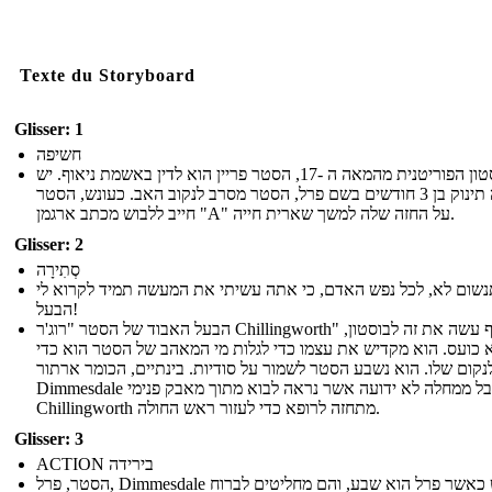
Texte du Storyboard
Glisser: 1
חשיפה
בבוסטון הפוריטנית מהמאה ה -17, הסטר פריין הוא לדין באשמת ניאוף. יש
לה תינוק בן 3 חודשים בשם פרל, הסטר מסרב לנקוב האב. כעונש, הסטר
חייב ללבוש מכתב ארגמן "A" על החזה שלה למשך שארית חייה.
Glisser: 2
סְתִירָה
נשום לא, לכל נפש האדם, כי אתה עשיתי את המעשה תמיד לקרוא לי
הבעל!
הבעל האבוד של הסטר "רוג'ר Chillingworth" סוף סוף עשה את זה לבוסטון,
א כועס. הוא מקדיש את עצמו כדי לגלות מי המאהב של הסטר הוא כדי
נקום שלו. הוא נשבע הסטר לשמור על סודיות. בינתיים, הכומר ארתור
Dimmesdale סובל ממחלה לא ידועה אשר נראה לבוא מתוך מאבק פנימי.
Chillingworth מתחזה לרופא כדי לעזור ראש החולה.
Glisser: 3
ACTION בירידה
הסטר, פרל, Dimmesdale מחדש כאשר פרל הוא שבע, והם מחליטים לברוח