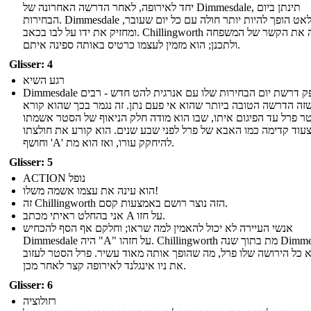
יחד לאירופה, לאחר הדרשה האחרונה של Dimmesdale, תינתן ביום
הבחירות. Dimmesdale לאט הופך להיות יותר חולה עם כל יום שעובר,
ומחזיק את ידו על לבו בכאב. Chillingworth מגלה את הקשר של המשפחה
ולתכנן; הוא מזמין לעצמו כרטיס באותה ספינה איתם.
Glisser: 4
רגע השיא
Dimmesdale מספק דרשת יום הבחירות שלו עם אנרגית להט חדש - רבים
זה הדרשה הטובה ביותר שהוא אי פעם נתן. זה נגמר בכך שהוא קורא
ר פרל עד הפיגום איתו, שבו הוא מודה חלק הניאוף של הסטר אשמתו
עוד קדימה כמו האבא של פרל לפני שבע שנים. הוא קורע את חולצתו
וחושף 'A' להיחקק עורו, ואז הוא מת.
Glisser: 5
ACTION נופל
הוא עינה את עצמו אשמה משלו!
זה Chillingworth הזה נוצר רושם באמצעות קסם.
אני בהחלט ראיתי מכתב A על חזו.
אנשי העיירה לא יכול להאמין למה שראו; וחלקם אף הסף להכחיש
Dimmesdale היה "A" על חזהו. Chillingworth מת בתוך שנה Dimmesdale
א כל הירושה שלו פרל, מה שהופך אותה מאוד עשיר. פרל הסטר לעזוב
את ניו אינגלנד לאירופה קצר לאחר מכן.
Glisser: 6
רזולוציה