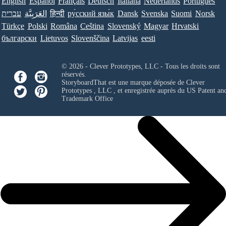
English
Español
Français
Deutsch
Italiana
Nederlands
Português
עברית
العَرَبِيَّة
हिन्दी
ру́сский язы́к
Dansk
Svenska
Suomi
Norsk
Türkçe
Polski
Româna
Ceština
Slovenský
Magyar
Hrvatski
български
Lietuvos
Slovenščina
Latvijas
eesti
© 2026 - Clever Prototypes, LLC - Tous les droits sont
réservés.
StoryboardThat est une marque déposée de
Clever
Prototypes , LLC
, et enregistrée auprès du US Patent an
Trademark Office