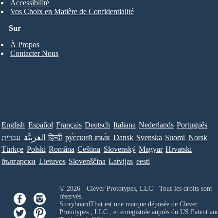
Accessibilité
Vos Choix en Matière de Confidentialité
Sur
À Propos
Contacter Nous
English
Español
Français
Deutsch
Italiana
Nederlands
Português
עברית
العَرَبِيَّة
हिन्दी
ру́сский язы́к
Dansk
Svenska
Suomi
Norsk
Türkçe
Polski
Româna
Ceština
Slovenský
Magyar
Hrvatski
български
Lietuvos
Slovenščina
Latvijas
eesti
© 2026 - Clever Prototypes, LLC - Tous les droits sont
réservés.
StoryboardThat est une marque déposée de
Clever
Prototypes , LLC
, et enregistrée auprès du US Patent an