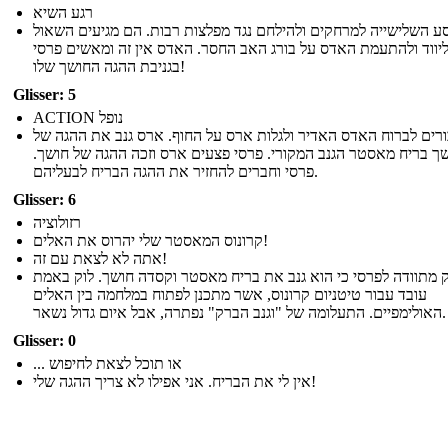
רגע השיא
ע השלישייה למרחקים ולהילחם נגד מפלצות רבות. הם מגיעים השאול
יווד ולהתעמת האדס על בורג האב החסר. האדס אין זה ומאשים פרסי
בגניבת ההגה החושך שלו!
Glisser: 5
ACTION נופל
ורים לברוח האדס האדיר ולגלות ארס על החוף. ארס גנב את ההגה של
שך בריח מאסטר הגנב המקורי. פרסי פצעים ארס וזכה ההגה של חושך
פרסי וחברים להחזיר את ההגה הבריח לבעליהם.
Glisser: 6
רזולוציה
קרונוס המאסטר שלי יהרוס את האלים!
אתה לא לצאת עם זה!
ק מתוודה לפרסי כי הוא גנב את בריח מאסטר וקסדה חושך. לוק באמת
עובד עבור טיטניום קרונוס, אשר מתכנן לפתוח במלחמה בין האלים
האולימפיים. התעלומה של "וגנב הברק" נפתרה, אבל איום גדול נשאר.
Glisser: 0
... או תוכל לצאת לחיפוש
אין לי את הבריח. אני אפילו לא צריך ההגה שלי!