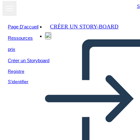
S
CRÉER UN STORY-BOARD
Page D'accueil
Ressources
prix
Créer un Storyboard
Registre
S'identifier
תרשים מגרש וגנב הברק