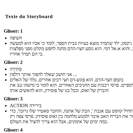
Texte du Storyboard
Glisser: 1
חשיפה
ג'קסון, ילד שתמיד מוצא בעיות בבית הספר, לומד כי אביו הוא למעשה
י, והוא א-אל דמי. הוא נוסע חצוי-הדם מחנה לחפש מקלט מפני מפלצות
כי הם תמיד אחריו.
Glisser: 2
סְתִירָה
אני חושב שאלך להפוך אותך דולפין ...
בקמפ חצוי-הדם, הוא פוגש-דם חצי רבים אחרים, נולד של האלים
מפיים. פרסי רכבות עם החניכים האחרים. הוא לומד כי מישהו גנב את
הברק של זאוס, וככל בנו של פוסידון, הוא להאשים אותו!
Glisser: 3
ACTION בירידה
חיל קווסט עם אנבת ', הבת של אתנה, והחבר סאטיר שלו גרובר, כדי
 את הבריח האב איבד ולמנוע מלחמה בין זאוס פוסידון. פרסי צפה רק
כמה ימים של אימונים, אבל הוא צריך להציל את העולם.
Glisser: 4