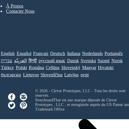
À Propos
Contacter Nous
English
Español
Français
Deutsch
Italiana
Nederlands
Português
Norsk
Suomi
Svenska
Dansk
ру́сский язы́к
हिन्दी
العَرَبِيَّة
עברית
Türkçe
Polski
Româna
Ceština
Slovenský
Magyar
Hrvatski
български
Lietuvos
Slovenščina
Latvijas
eesti
© 2026 - Clever Prototypes, LLC - Tous les droits sont
réservés.
StoryboardThat est une marque déposée de
Clever
Prototypes , LLC
, et enregistrée auprès du US Patent an
Trademark Office