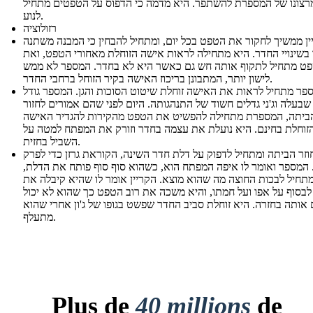
רצונו של המספרת להשתפר. היא מדמה כי הדפוס על הטפטים מתחיל
לנוע.
רזולוציה
ין ממשיך לחקור את הטפט בכל יום, ומתחיל להבחין כי המבנה משתנה
בשינויי החדר. היא מתחילה לראות אישה הזוחלת מאחורי הטפט, ואת
ט מתחיל לתקוף אותה חש גם כאשר היא לא בחדר. המספר לא ממש
לישון יותר, המתבונן בריכוז האישה בקיר הזוחל ברחבי החדר.
פר מתחיל לראות את האישה זוחלת שיטוט הסוכות והגן. המספר גודל
שבעלה וג'ני גדלים חשוד של התנהגותה. היום לפני שהם אמורים לחזור
ביתה, המספרת מתחילה להפשיט את הטפט מהקירות להגדיר האישה
זוחלת בחינם. היא נועלת את עצמה בחדר וזורק את המפתח למטה על
השביל בחזית.
 חוזר הביתה ומתחיל לדפוק על דלת חדר השינה, הקוראת גרזן כדי לפרק
 המספר ואומר לו איפה המפתח הוא, כשהוא סוף סוף פותח את הדלת,
תחיל לבכות החוצה מה שהוא מוצא. הקריין אומר לו שהיא קיבלה את
בסוף על אפו ועל חמתו, והיא משכה את רוב הטפט כך שהוא לא יכול
אותה בחזרה. היא זוחלת סביב החדר שפשט בגופו של ג'ון אחרי שהוא
מתעלף.
Plus de
40 millions
de