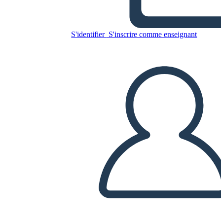
הקיר הצהוב"
S'identifier
S'inscrire comme enseignant
Copiez ce storyboard
CRÉER UN STORYBOARD
LIRE LE DIAPORAMA
LIS-MOI