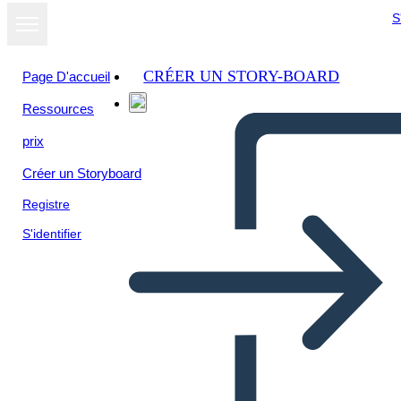
S
CRÉER UN STORY-BOARD
Page D'accueil
Ressources
prix
Créer un Storyboard
Registre
S'identifier
מגרש תרשים עבור "The-נייר