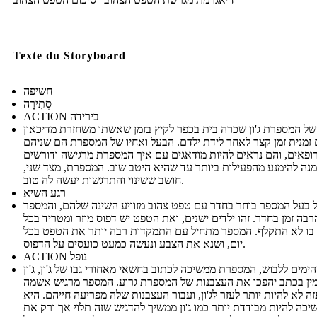
Texte du Storyboard
חשיפה
סְתִירָה
ACTION בירידה
ל המספרת ג'ון שכרה בית בכפר לקיץ בזמן שאשתו משחזרת מדיכאון
זמנית זמן קצר לאחר לידת ילדם. הבעל ואחיו של המספרת הם שניהם
ופאים, והם נראים להיות מודאגים עם איך המספרת מרגישה ודורשים
נה להימנע מהפעילות ביותר עד שהיא היטב שוב. המספרת, מצד שני,
חושב ששינוי והתרגשות יעשה לה טוב.
רגע השיא
 בעל המספר בוחר בחדר עם טפט צהוב מזוויע השינה שלהם, והמספר
בה זמן בחדר. זהו ילדים ישנים, ואת הטפט יש דפוס מוזר ומטריד בכל
בו לא התקלף. המספר מתחיל עם התמקדות רבה יותר את הטפט בכל
יום, ושנא את הצבע ונעשה כמעט כועסים על הדפוס.
ACTION נופל
ימים ללבוש, המספרת ממשיכה לכתוב בחשאי מאחורי גבו של ג'ון, ג'ון
ין בכתב יהפכו את העצבנות של המספרת גרוע. המספר מרגיש אשמה
זה לא להיות יותר לעזר לג'ון, ועבור העצבנות שלה מפריעה חייהם. היא
יכה להיות מבודדת יותר כמו ג'ון ממשיך להדגיש שזה תלוי אך ורק את