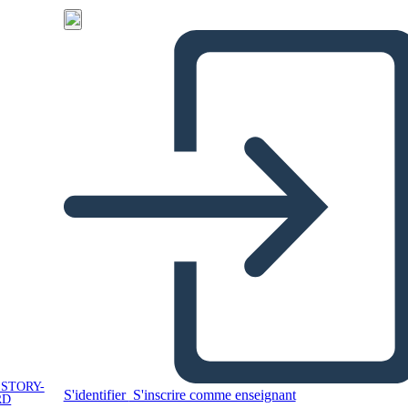
 STORY-
S'identifier
S'inscrire comme enseignant
RD