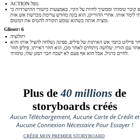
ACTION נופל
פ קובר טימותי וממשיך לחיות על הקיי, באמצעות כישורי ההישרדות כי
י לימד אותו. אחרי ההוריקן, הוא בונה מחדש ערימת מברשת אש אות
ומצית אותה כשהוא שומע תקורה להטיס את המטוס.
Glisser: 6
רזולוציה
ר פיילוט כתמי אש האיתות של פיליפ, ספינה נשלחה להציל אותו והוא
ד עם הוריו. שלושה ניתוחים לאחר מכן, הוא חוזר ראייתו. פיליפ חוזר
לחיים כרגיל, אבל הוא אף פעם לא ישכח חבר המגן שלו, טימותי.
Plus de
40 millions
de
storyboards créés
Aucun Téléchargement, Aucune Carte de Crédit et
Aucune Connexion Nécessaire Pour Essayer !
CRÉER MON PREMIER STORYBOARD