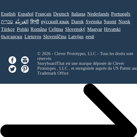
English
Español
Français
Deutsch
Italiana
Nederlands
Português
עברית
العَرَبِيَّة
हिन्दी
ру́сский язы́к
Dansk
Svenska
Suomi
Norsk
Türkçe
Polski
Româna
Ceština
Slovenský
Magyar
Hrvatski
български
Lietuvos
Slovenščina
Latvijas
eesti
© 2026 - Clever Prototypes, LLC - Tous les droits sont
réservés.
StoryboardThat est une marque déposée de
Clever
Prototypes , LLC
, et enregistrée auprès du US Patent an
Trademark Office