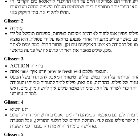
יפ והוריו הם אמריקאי חיים על האי ההולנדי קוראסאו בים הקריבי. חי
או הפכו יותר מסוכנים כיום שמלחמת העולם השנייה החלה והגרמנים
החלו לתקוף את בתי הזיקוק באי.
Glisser: 2
סְתִירָה
ליפ ניסיון אמו לחזור לארה"ב מסיבות בטיחות, ספינתם תוכשל על ידי
ם. כאשר פיליפ מתעורר אחרי שנפגע בראשו על ידי פסולת, הוא מוצא
ו על רפסודה באמצע האוקיינוס ​​עם זקן, שחור חתול. כמה ימים לאחר
מכן, פיליפ מאבד את ראייתו כתוצאה של פגיעה בראשו.
Glisser: 3
ACTION בירידה
אתה mus 'יודע איך provite feesh wid העצמי שלכם.
חר הנחיתה על הקיי נטוש, פיליפ וטימותי המאבק להסתדר בשל הכעס
ענות של פיליפ. בהדרגה, עם זאת, פיליפ לומד להעריך טימותי והעבודה
 יחד כדי לשרוד על האי. טימותי מלמד פיליפ איך להשיג מזון, מים, ואש
למרות עיוורונו.
Glisser: 4
רגע השיא
בחודש יולי, הוריקן פוגע Cay. טימותי ערוך לכך גם מאבטח סכיניהם ווי דגים,
 קושר פיליפ עצם לעץ. תוחלת החיים של תולעי ההוריקן, אבל הסערה
מחלישה טימותי והוא מת רק כעבור כמה שעות.
Glisser: 5