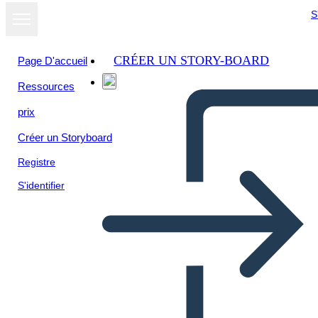
S
CRÉER UN STORY-BOARD
Page D'accueil
Ressources
prix
Créer un Storyboard
Registre
S'identifier
דיאגרמת מגרש Cay