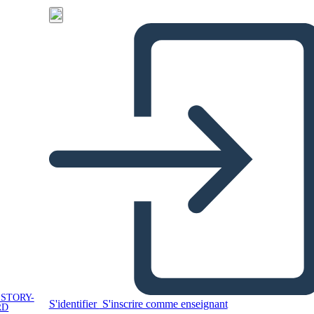
 STORY-
S'identifier
S'inscrire comme enseignant
RD