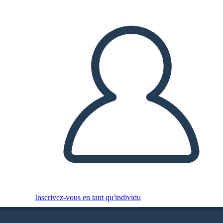
Inscrivez-vous en tant qu'individu