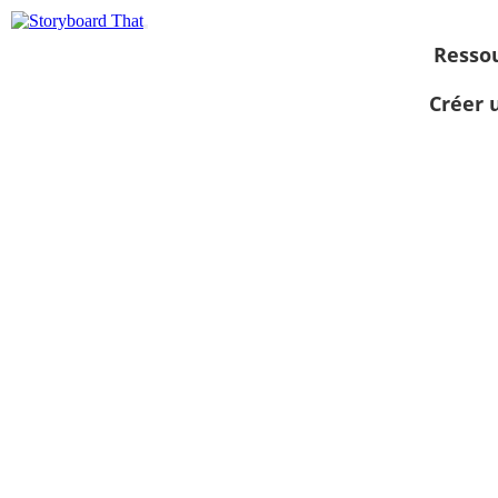
Resso
Créer 