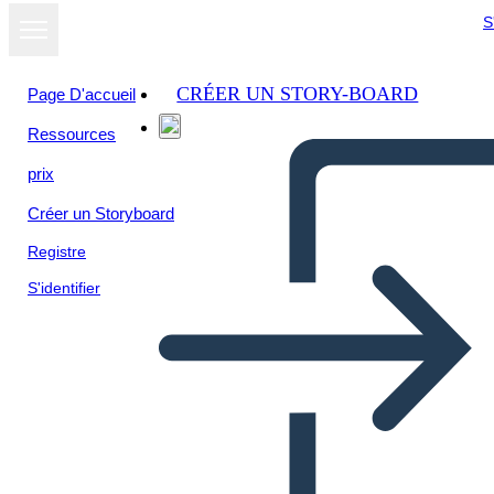
S
CRÉER UN STORY-BOARD
Page D'accueil
Ressources
Afficher sous
prix
forme de
diaporama
Créer un Storyboard
Registre
S'identifier