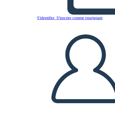
घटाव लैंडस्केप बीडब्ल्यू 3
S'identifier
S'inscrire comme enseignant
Copiez ce storyboard
CRÉER UN STORYBOARD
LIRE LE DIAPORAMA
LIS-MOI