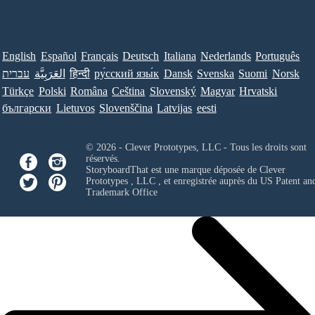
English
Español
Français
Deutsch
Italiana
Nederlands
Português
עברית
العَرَبِيَّة
हिन्दी
ру́сский язы́к
Dansk
Svenska
Suomi
Norsk
Türkçe
Polski
Româna
Ceština
Slovenský
Magyar
Hrvatski
български
Lietuvos
Slovenščina
Latvijas
eesti
© 2026 - Clever Prototypes, LLC - Tous les droits sont
réservés.
StoryboardThat est une marque déposée de
Clever
Prototypes , LLC
, et enregistrée auprès du US Patent an
Trademark Office