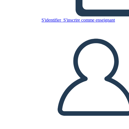
स्पेलिंग पेपर 1
S'identifier
S'inscrire comme enseignant
Copiez ce storyboard
CRÉER UN STORYBOARD
LIRE LE DIAPORAMA
LIS-MOI