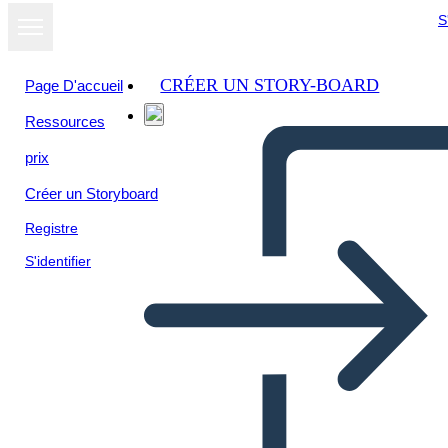
S
CRÉER UN STORY-BOARD
Page D'accueil
Ressources
Afficher sous
prix
forme de
diaporama
Créer un Storyboard
Registre
S'identifier