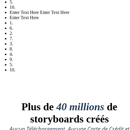
5.
10.
Enter Text Here Enter Text Here
Enter Text Here
1.
6.
2.
7.
3.
8.
4.
9.
5.
10.
Plus de
40 millions
de
storyboards créés
Aucun Téléchargement, Aucune Carte de Crédit et