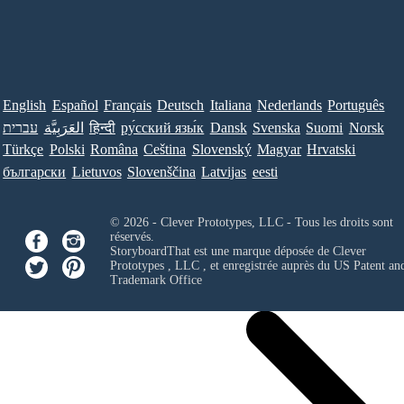
English
Español
Français
Deutsch
Italiana
Nederlands
Português
עברית
العَرَبِيَّة
हिन्दी
ру́сский язы́к
Dansk
Svenska
Suomi
Norsk
Türkçe
Polski
Româna
Ceština
Slovenský
Magyar
Hrvatski
български
Lietuvos
Slovenščina
Latvijas
eesti
© 2026 - Clever Prototypes, LLC - Tous les droits sont
réservés.
StoryboardThat est une marque déposée de
Clever
Prototypes , LLC
, et enregistrée auprès du US Patent an
Trademark Office