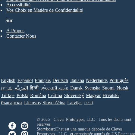
Accessibilité
Vos Choix en Matière de Confidentialité
Sur
À Propos
Contacter Nous
English
Español
Français
Deutsch
Italiana
Nederlands
Português
עברית
العَرَبِيَّة
हिन्दी
ру́сский язы́к
Dansk
Svenska
Suomi
Norsk
Türkçe
Polski
Româna
Ceština
Slovenský
Magyar
Hrvatski
български
Lietuvos
Slovenščina
Latvijas
eesti
© 2026 - Clever Prototypes, LLC - Tous les droits sont
réservés.
StoryboardThat est une marque déposée de
Clever
Prototypes , LLC
, et enregistrée auprès du US Patent an