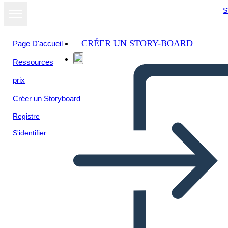
S
CRÉER UN STORY-BOARD
Page D'accueil
Ressources
Afficher sous
prix
forme de
diaporama
Créer un Storyboard
Registre
S'identifier
Upoznajte Predložak Učitelja