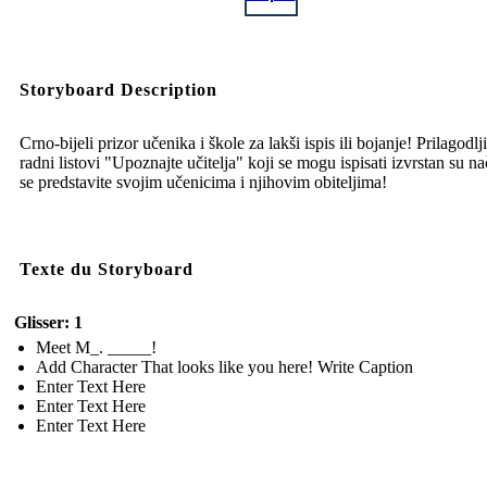
Storyboard Description
Crno-bijeli prizor učenika i škole za lakši ispis ili bojanje! Prilagodlj
radni listovi "Upoznajte učitelja" koji se mogu ispisati izvrstan su na
se predstavite svojim učenicima i njihovim obiteljima!
Texte du Storyboard
Glisser: 1
Meet M_. _____!
Add Character That looks like you here! Write Caption
Enter Text Here
Enter Text Here
Enter Text Here