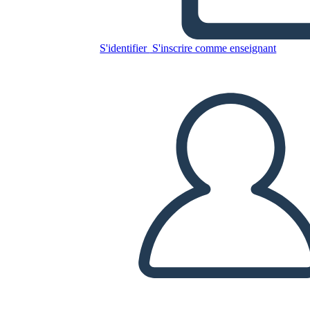
- Portret BW 2
S'identifier
S'inscrire comme enseignant
Copiez ce storyboard
CRÉER UN STORYBOARD
LIRE LE DIAPORAMA
LIS-MOI