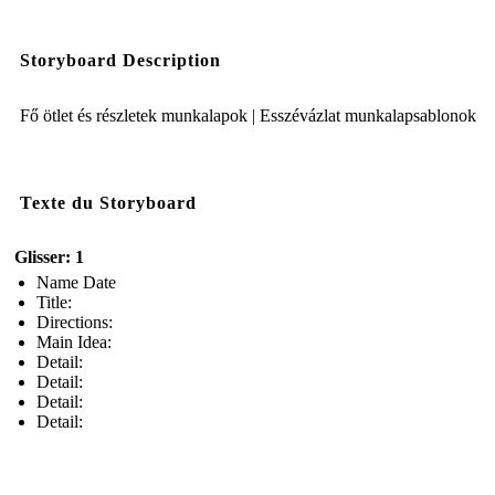
Storyboard Description
Fő ötlet és részletek munkalapok | Esszévázlat munkalapsablonok
Texte du Storyboard
Glisser: 1
Name Date
Title:
Directions:
Main Idea:
Detail:
Detail:
Detail:
Detail: