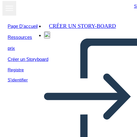
S
CRÉER UN STORY-BOARD
Page D'accueil
Ressources
Afficher sous
prix
forme de
diaporama
Créer un Storyboard
Registre
S'identifier
Fő Ötlet – Alap