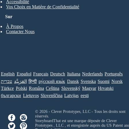
Accessibilité
Vos Choix en Matière de Confidentialité
Sur
À Propos
Contacter Nous
English
Español
Français
Deutsch
Italiana
Nederlands
Português
עברית
العَرَبِيَّة
हिन्दी
ру́сский язы́к
Dansk
Svenska
Suomi
Norsk
Türkçe
Polski
Româna
Ceština
Slovenský
Magyar
Hrvatski
български
Lietuvos
Slovenščina
Latvijas
eesti
© 2026 - Clever Prototypes, LLC - Tous les droits sont
réservés.
StoryboardThat est une marque déposée de
Clever
Prototypes , LLC
, et enregistrée auprès du US Patent an