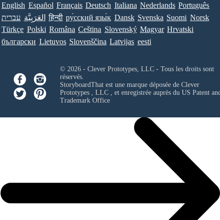
English
Español
Français
Deutsch
Italiana
Nederlands
Português
עברית
العَرَبِيَّة
हिन्दी
ру́сский язы́к
Dansk
Svenska
Suomi
Norsk
Türkçe
Polski
Româna
Ceština
Slovenský
Magyar
Hrvatski
български
Lietuvos
Slovenščina
Latvijas
eesti
© 2026 - Clever Prototypes, LLC - Tous les droits sont
réservés.
StoryboardThat est une marque déposée de
Clever
Prototypes , LLC
, et enregistrée auprès du US Patent an
Trademark Office