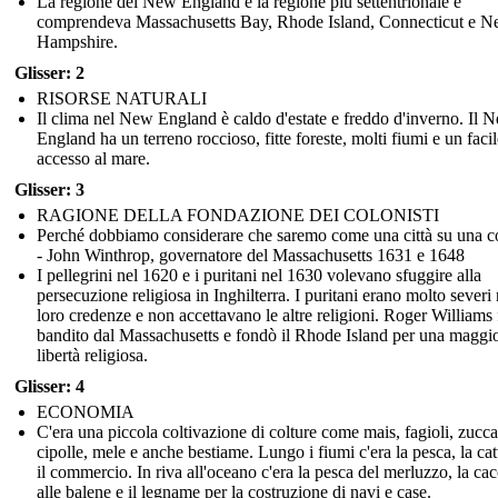
La regione del New England è la regione più settentrionale e
comprendeva Massachusetts Bay, Rhode Island, Connecticut e 
Hampshire.
Glisser: 2
RISORSE NATURALI
Il clima nel New England è caldo d'estate e freddo d'inverno. Il 
England ha un terreno roccioso, fitte foreste, molti fiumi e un facil
accesso al mare.
Glisser: 3
RAGIONE DELLA FONDAZIONE DEI COLONISTI
Perché dobbiamo considerare che saremo come una città su una co
- John Winthrop, governatore del Massachusetts 1631 e 1648
I pellegrini nel 1620 e i puritani nel 1630 volevano sfuggire alla
persecuzione religiosa in Inghilterra. I puritani erano molto severi 
loro credenze e non accettavano le altre religioni. Roger Williams 
bandito dal Massachusetts e fondò il Rhode Island per una maggi
libertà religiosa.
Glisser: 4
ECONOMIA
C'era una piccola coltivazione di colture come mais, fagioli, zucca
cipolle, mele e anche bestiame. Lungo i fiumi c'era la pesca, la cat
il commercio. In riva all'oceano c'era la pesca del merluzzo, la cac
alle balene e il legname per la costruzione di navi e case.