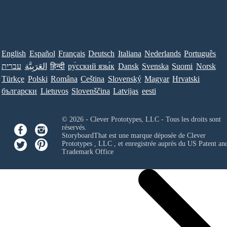
English
Español
Français
Deutsch
Italiana
Nederlands
Português
עברית
العَرَبِيَّة
हिन्दी
ру́сский язы́к
Dansk
Svenska
Suomi
Norsk
Türkçe
Polski
Româna
Ceština
Slovenský
Magyar
Hrvatski
български
Lietuvos
Slovenščina
Latvijas
eesti
© 2026 - Clever Prototypes, LLC - Tous les droits sont
réservés.
StoryboardThat est une marque déposée de
Clever
Prototypes , LLC
, et enregistrée auprès du US Patent an
Trademark Office