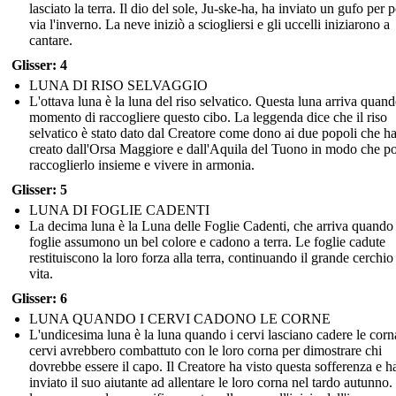
lasciato la terra. Il dio del sole, Ju-ske-ha, ha inviato un gufo per p
via l'inverno. La neve iniziò a sciogliersi e gli uccelli iniziarono a
cantare.
Glisser: 4
LUNA DI RISO SELVAGGIO
L'ottava luna è la luna del riso selvatico. Questa luna arriva quando
momento di raccogliere questo cibo. La leggenda dice che il riso
selvatico è stato dato dal Creatore come dono ai due popoli che h
creato dall'Orsa Maggiore e dall'Aquila del Tuono in modo che p
raccoglierlo insieme e vivere in armonia.
Glisser: 5
LUNA DI FOGLIE CADENTI
La decima luna è la Luna delle Foglie Cadenti, che arriva quando 
foglie assumono un bel colore e cadono a terra. Le foglie cadute
restituiscono la loro forza alla terra, continuando il grande cerchio
vita.
Glisser: 6
LUNA QUANDO I CERVI CADONO LE CORNE
L'undicesima luna è la luna quando i cervi lasciano cadere le corna
cervi avrebbero combattuto con le loro corna per dimostrare chi
dovrebbe essere il capo. Il Creatore ha visto questa sofferenza e h
inviato il suo aiutante ad allentare le loro corna nel tardo autunno.