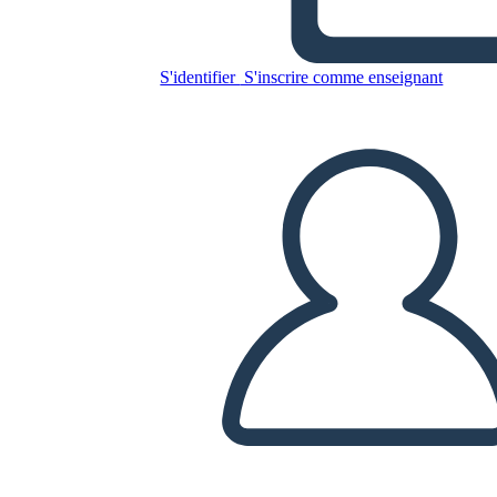
13 Lune Sulle Tartarughe
Indietro di Joseph Bruchac
S'identifier
S'inscrire comme enseignant
Copiez ce storyboard
CRÉER UN STORYBOARD
LIRE LE DIAPORAMA
LIS-MOI