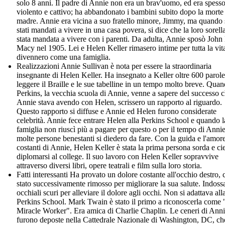
solo 8 anni. Il padre di Annie non era un brav'uomo, ed era spess
violento e cattivo; ha abbandonato i bambini subito dopo la morte 
madre. Annie era vicina a suo fratello minore, Jimmy, ma quando
stati mandati a vivere in una casa povera, si dice che la loro sorella
stata mandata a vivere con i parenti. Da adulta, Annie sposò John
Macy nel 1905. Lei e Helen Keller rimasero intime per tutta la vit
divennero come una famiglia.
Realizzazioni Annie Sullivan è nota per essere la straordinaria
insegnante di Helen Keller. Ha insegnato a Keller oltre 600 parol
leggere il Braille e le sue tabelline in un tempo molto breve. Qua
Perkins, la vecchia scuola di Annie, venne a sapere del successo 
Annie stava avendo con Helen, scrissero un rapporto al riguardo.
Questo rapporto si diffuse e Annie ed Helen furono considerate
celebrità. Annie fece entrare Helen alla Perkins School e quando l
famiglia non riuscì più a pagare per questo o per il tempo di Annie
molte persone benestanti si diedero da fare. Con la guida e l'amor
costanti di Annie, Helen Keller è stata la prima persona sorda e ci
diplomarsi al college. Il suo lavoro con Helen Keller sopravvive
attraverso diversi libri, opere teatrali e film sulla loro storia.
Fatti interessanti Ha provato un dolore costante all'occhio destro, 
stato successivamente rimosso per migliorare la sua salute. Indoss
occhiali scuri per alleviare il dolore agli occhi. Non si adattava all
Perkins School. Mark Twain è stato il primo a riconoscerla come
Miracle Worker". Era amica di Charlie Chaplin. Le ceneri di Ann
furono deposte nella Cattedrale Nazionale di Washington, DC, che