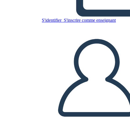
Annie Sullivan - Biografia
S'identifier
S'inscrire comme enseignant
Copiez ce storyboard
CRÉER UN STORYBOARD
LIRE LE DIAPORAMA
LIS-MOI