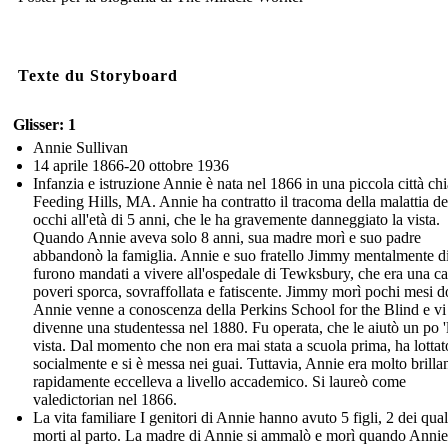
Texte du Storyboard
Glisser: 1
Annie Sullivan
14 aprile 1866-20 ottobre 1936
Infanzia e istruzione Annie è nata nel 1866 in una piccola città ch
Feeding Hills, MA. Annie ha contratto il tracoma della malattia de
occhi all'età di 5 anni, che le ha gravemente danneggiato la vista.
Quando Annie aveva solo 8 anni, sua madre morì e suo padre
abbandonò la famiglia. Annie e suo fratello Jimmy mentalmente di
furono mandati a vivere all'ospedale di Tewksbury, che era una ca
poveri sporca, sovraffollata e fatiscente. Jimmy morì pochi mesi d
Annie venne a conoscenza della Perkins School for the Blind e vi
divenne una studentessa nel 1880. Fu operata, che le aiutò un po '
vista. Dal momento che non era mai stata a scuola prima, ha lottat
socialmente e si è messa nei guai. Tuttavia, Annie era molto brilla
rapidamente eccelleva a livello accademico. Si laureò come
valedictorian nel 1866.
La vita familiare I genitori di Annie hanno avuto 5 figli, 2 dei qua
morti al parto. La madre di Annie si ammalò e morì quando Anni