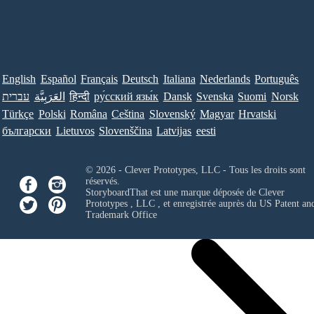
English
Español
Français
Deutsch
Italiana
Nederlands
Português
עברית
العَرَبِيَّة
हिन्दी
ру́сский язы́к
Dansk
Svenska
Suomi
Norsk
Türkçe
Polski
Româna
Ceština
Slovenský
Magyar
Hrvatski
български
Lietuvos
Slovenščina
Latvijas
eesti
© 2026 - Clever Prototypes, LLC - Tous les droits sont
réservés.
StoryboardThat est une marque déposée de
Clever
Prototypes , LLC
, et enregistrée auprès du US Patent an
Trademark Office