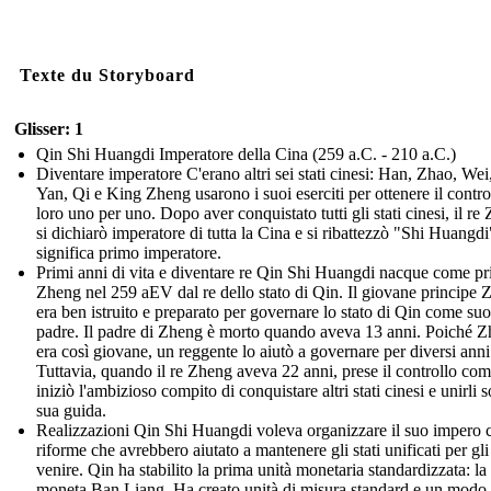
Texte du Storyboard
Glisser: 1
Qin Shi Huangdi Imperatore della Cina (259 a.C. - 210 a.C.)
Diventare imperatore C'erano altri sei stati cinesi: Han, Zhao, Wei
Yan, Qi e King Zheng usarono i suoi eserciti per ottenere il contro
loro uno per uno. Dopo aver conquistato tutti gli stati cinesi, il re
si dichiarò imperatore di tutta la Cina e si ribattezzò "Shi Huangd
significa primo imperatore.
Primi anni di vita e diventare re Qin Shi Huangdi nacque come pr
Zheng nel 259 aEV dal re dello stato di Qin. Il giovane principe
era ben istruito e preparato per governare lo stato di Qin come suo
padre. Il padre di Zheng è morto quando aveva 13 anni. Poiché 
era così giovane, un reggente lo aiutò a governare per diversi anni
Tuttavia, quando il re Zheng aveva 22 anni, prese il controllo com
iniziò l'ambizioso compito di conquistare altri stati cinesi e unirli s
sua guida.
Realizzazioni Qin Shi Huangdi voleva organizzare il suo impero 
riforme che avrebbero aiutato a mantenere gli stati unificati per gli
venire. Qin ha stabilito la prima unità monetaria standardizzata: la
moneta Ban Liang. Ha creato unità di misura standard e un modo