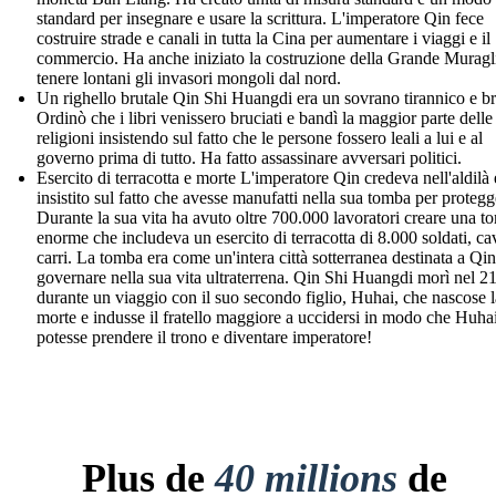
standard per insegnare e usare la scrittura. L'imperatore Qin fece
costruire strade e canali in tutta la Cina per aumentare i viaggi e il
commercio. Ha anche iniziato la costruzione della Grande Muragl
tenere lontani gli invasori mongoli dal nord.
Un righello brutale Qin Shi Huangdi era un sovrano tirannico e br
Ordinò che i libri venissero bruciati e bandì la maggior parte delle
religioni insistendo sul fatto che le persone fossero leali a lui e al
governo prima di tutto. Ha fatto assassinare avversari politici.
Esercito di terracotta e morte L'imperatore Qin credeva nell'aldilà 
insistito sul fatto che avesse manufatti nella sua tomba per protegg
Durante la sua vita ha avuto oltre 700.000 lavoratori creare una t
enorme che includeva un esercito di terracotta di 8.000 soldati, cav
carri. La tomba era come un'intera città sotterranea destinata a Qin
governare nella sua vita ultraterrena. Qin Shi Huangdi morì nel 
durante un viaggio con il suo secondo figlio, Huhai, che nascose l
morte e indusse il fratello maggiore a uccidersi in modo che Huha
potesse prendere il trono e diventare imperatore!
Plus de
40 millions
de