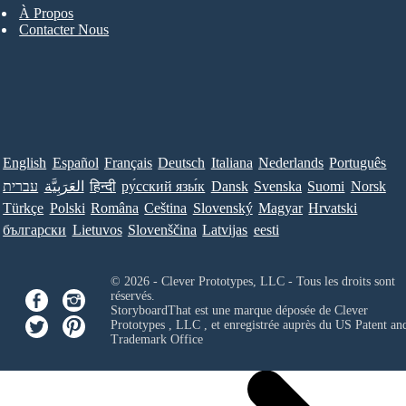
À Propos
Contacter Nous
English
Español
Français
Deutsch
Italiana
Nederlands
Português
עברית
العَرَبِيَّة
हिन्दी
ру́сский язы́к
Dansk
Svenska
Suomi
Norsk
Türkçe
Polski
Româna
Ceština
Slovenský
Magyar
Hrvatski
български
Lietuvos
Slovenščina
Latvijas
eesti
© 2026 - Clever Prototypes, LLC - Tous les droits sont
réservés.
StoryboardThat est une marque déposée de
Clever
Prototypes , LLC
, et enregistrée auprès du US Patent an
Trademark Office