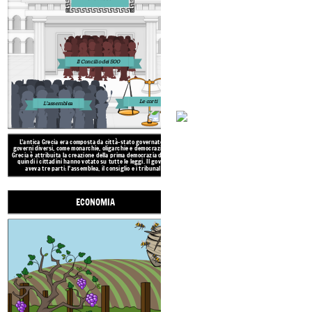
Il Concilio dei 500
Le corti
L'assemblea
L'antica Grecia era molto montuos
L'antica Grecia era composta da città-stato governate da
povero, ma coltivavano olive e uva e
governi diversi, come monarchie, oligarchie e democrazie. Alla
E
S
capre e api. Erano anche pescato
Grecia è attribuita la creazione della prima democrazia diretta,
Commercianti e commercianti scambi
quindi i cittadini hanno votato su tutte le leggi. Il governo
oggetti in metallo e ceramiche con g
aveva tre parti: l'assemblea, il consiglio e i tribunali.
papiro e lino.
ECONOMIA
STRUTTURE SOCI
Cittadini
maschi
nel governo
Soldati
altro
e
cittadini maschi
Bambini maschi