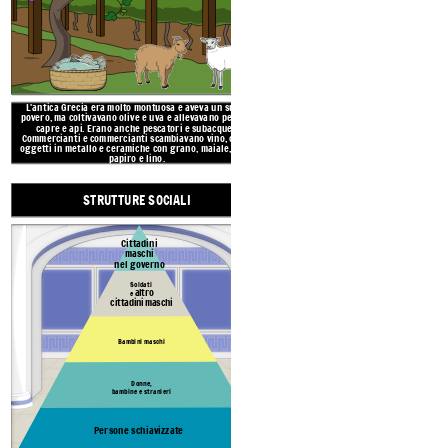
GRECIA ANTICA
Donne,
bambine e stranieri
Persone schiavizz
L'antica Grecia era molto montuosa e aveva un suolo
C'era una rigida gerarchia sociale. Solo 
povero, ma coltivavano olive e uva e allevavano pecore,
essere cittadini e prendere parte al gover
S
capre e api. Erano anche pescatori e subacquei.
più alti, seguiti da soldati e altri cit
Commercianti e commercianti scambiavano vino, olive,
bambini e stranieri avevano molti meno
cittadini. Le persone schiavizzate aveva
oggetti in metallo e ceramiche con grano, maiale, seta,
diritto.
papiro e lino.
STRUTTURE SOCIALI
L'antica Grec
costa del Mar 
Cittadini
maschi
barriere natural
nel governo
miti. I greci 
Soldati
altro
e
cittadini maschi
Create your own at Storyb
Bambini maschi
Donne,
bambine e stranieri
Persone schiavizzate