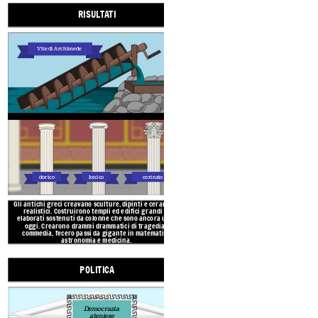
RISULTATI
POLITICA
Vite di Archimede
Democrazia
ateniese
Il Concilio dei 500
L'assemblea
dorico
Ionico
corinzio
Gli antichi greci creavano sculture, dipinti e ceramiche
L'antica Grecia era composta da città
realistici. Costruirono templi ed edifici grandi ed
governi diversi, come monarchie, oligarc
P
E
elaborati sostenuti da colonne che sono ancora usati
Grecia è attribuita la creazione della pr
oggi. Crearono drammi drammatici di tragedia e
quindi i cittadini hanno votato su tutte
commedia, fecero passi da gigante in matematica,
aveva tre parti: l'assemblea, il consig
astronomia e medicina.
POLITICA
ECONOMIA
Democrazia
ateniese