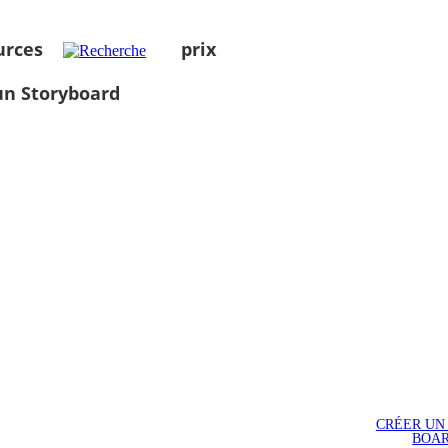
urces
prix
un Storyboard
CRÉER UN
BOA