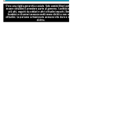
C'era una rigida gerarchia sociale. Solo uomini liberi potevano
essere cittadini e prendere parte al governo. I politici erano i
più alti, seguiti da soldati e altri cittadini maschi. Donne,
bambini e stranieri avevano molti meno diritti e non erano
cittadini. Le persone schiavizzate avevano vite dure e nessun
diritto.