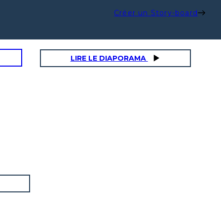
Créer un Story-board
LIRE LE DIAPORAMA
P
E
POLITICA
ECONOMIA
Democrazia
ateniese
Il Concilio dei 500
Le corti
assemblea