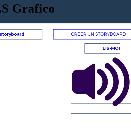
S Grafico
 storyboard
CRÉER UN STORYBOARD
UN
LIS-MOI
RISULTATI
Vite di Archimede
L'
dorico
Ionico
corinzio