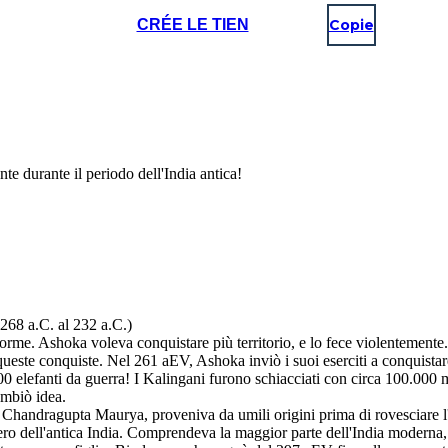
CRÉE LE TIEN
Copie
e durante il periodo dell'India antica!
68 a.C. al 232 a.C.)
e. Ashoka voleva conquistare più territorio, e lo fece violentemente. Ka
ueste conquiste. Nel 261 aEV, Ashoka inviò i suoi eserciti a conquistar
0 elefanti da guerra! I Kalingani furono schiacciati con circa 100.000 
ambiò idea.
a, Chandragupta Maurya, proveniva da umili origini prima di rovesciare
pero dell'antica India. Comprendeva la maggior parte dell'India moderna