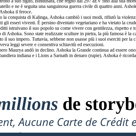
 trono a suo figlio, Bindusara, che regnò dal 297 aEV fino alla sua mor
fratello e ne è seguita una sanguinosa guerra civile di quattro anni. As
 Ashoka il feroce.
 la conquista di Kalinga, Ashoka cambiò i suoi modi, rifiutò la violenz
tti gli esseri viventi. È persino diventato vegetariano e ha vietato la cr
editti istruivano il suo popolo su come vivere con gentilezza, rispetto e to
 di Ashoka. Sono state realizzate sculture in pietra, la più famosa è la c
 tutto il suo impero. Tuttavia, sebbene non usasse più i suoi eserciti per la
veva leggi severe e consentiva schiavitù ed esecuzioni.
ro Maurya andò in declino. Ashoka la Grande continua ad essere onora
diera indiana e i Lions a Sarnath in denaro (rupie). Ashoka è ricordata 
millions
de storyb
nt, Aucune Carte de Crédit 