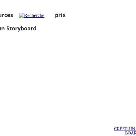
urces
prix
un Storyboard
CRÉER UN
BOA