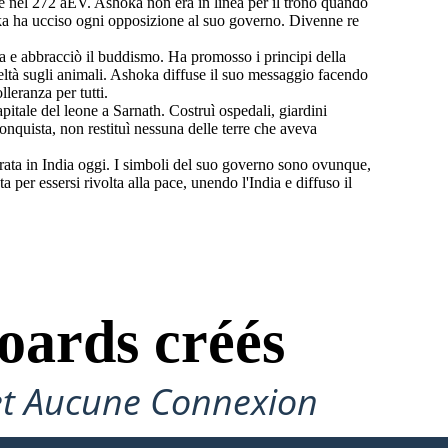
te nel 272 aEV. Ashoka non era in linea per il trono quando
hoka ha ucciso ogni opposizione al suo governo. Divenne re
a e abbracciò il buddismo. Ha promosso i principi della
udeltà sugli animali. Ashoka diffuse il suo messaggio facendo
lleranza per tutti.
apitale del leone a Sarnath. Costruì ospedali, giardini
 conquista, non restituì nessuna delle terre che aveva
ta in India oggi. I simboli del suo governo sono ovunque,
per essersi rivolta alla pace, unendo l'India e diffuso il
oards créés
et Aucune Connexion