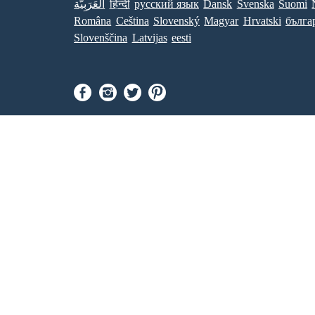
العَرَبِيَّة
हिन्दी
ру́сский язы́к
Dansk
Svenska
Suomi
Româna
Ceština
Slovenský
Magyar
Hrvatski
бълга
Slovenščina
Latvijas
eesti