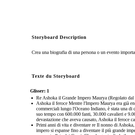
Storyboard Description
Crea una biografia di una persona o un evento important
Texte du Storyboard
Glisser: 1
Re Ashoka il Grande Impero Maurya (Regolato dal 2
Ashoka il feroce Mentre l'Impero Maurya era già enorm
commerciali lungo l'Oceano Indiano, è stata una di q
suo tempo con 600.000 fanti, 30.000 cavalieri e 9.00
devastazione che aveva causato, Ashoka il feroce c
Primi anni di vita e diventare re Il nonno di Ashok
impero si espanse fino a diventare il più grande im