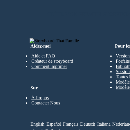
CRÉER MON PREMIER STORYBO
Aidez-moi
Pour le
Aide et FAQ
Version
Créateur de storyboard
Forfait
Comment imprimer
Bibliot
Session
Toutes 
Modèles
Modèles
Sur
À Propos
Contacter Nous
English
Español
Français
Deutsch
Italiana
Nederlan