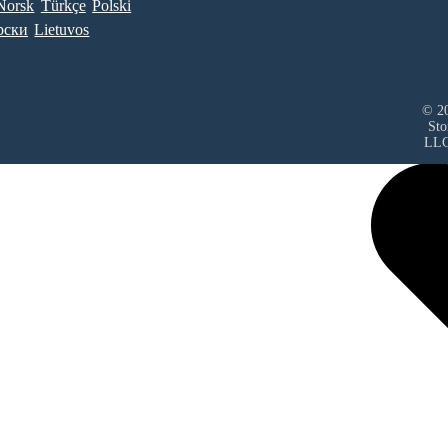
Norsk
Türkçe
Polski
рски
Lietuvos
© 20
Sto
LL