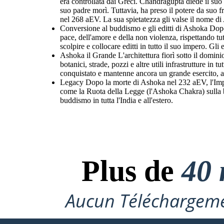
era controllata dai Greci. Chandragupta diede il suo
suo padre morì. Tuttavia, ha preso il potere da suo 
nel 268 aEV. La sua spietatezza gli valse il nome di
Conversione al buddismo e gli editti di Ashoka Dopo
pace, dell'amore e della non violenza, rispettando tu
scolpire e collocare editti in tutto il suo impero. Gli 
Ashoka il Grande L'architettura fiorì sotto il dominio
botanici, strade, pozzi e altre utili infrastrutture in
conquistato e mantenne ancora un grande esercito, a
Legacy Dopo la morte di Ashoka nel 232 aEV, l'Impe
come la Ruota della Legge (l'Ashoka Chakra) sulla ban
buddismo in tutta l'India e all'estero.
Plus de
40 
Aucun Téléchargeme