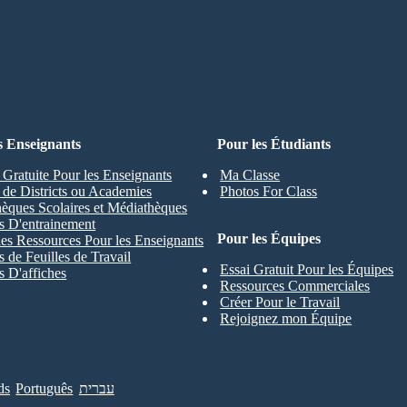
Nécessaire Pour Essayer !
ARD
s Enseignants
Pour les Étudiants
 Gratuite Pour les Enseignants
Ma Classe
s de Districts ou Academies
Photos For Class
hèques Scolaires et Médiathèques
s D'entrainement
Pour les Équipes
les Ressources Pour les Enseignants
 de Feuilles de Travail
Essai Gratuit Pour les Équipes
 D'affiches
Ressources Commerciales
Créer Pour le Travail
Rejoignez mon Équipe
ds
Português
עברית