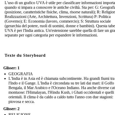
L'uso di un grafico UVA è utile per classificare informazioni importa
quando si impara a conoscere le antiche civiltà. Sta per: G: Geografi
(posizione, caratteristiche fisiche, clima, risorse naturali); R: Religio
Realizzazioni (Arte, Architettura, Invenzioni, Scrittura) P: Politica
(Governo); E: Economia (lavoro, commercio); S: Struttura sociale
(gerarchia del potere, ruoli di uomini, donne e bambini). Questa tabe
UVA è per l'India antica. Un'estensione sarebbe quella di fare un gra
separato per ogni categoria per espandere le informazioni.
Texte du Storyboard
Glisser: 1
GEOGRAFIA
L'India è in Asia ed è chiamata subcontinente. Ha grandi fiumi tra
l'Indo e il Gange. L'India è circondata su tre lati dai mari: il Golfo
Bengala, il Mar Arabico e l'Oceano Indiano. Ha anche diverse ca
montuose: l'Himalayan, l'Hindu Kush, i Ghati occidentali e quelli
orientali. Il clima è da caldo a caldo tutto l'anno con due stagioni:
piovosa e secca.
Glisser: 2
RELIGIONE