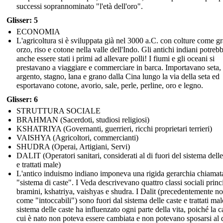
successi soprannominato "l'età dell'oro".
Glisser: 5
ECONOMIA
L'agricoltura si è sviluppata già nel 3000 a.C. con colture come g
orzo, riso e cotone nella valle dell'Indo. Gli antichi indiani potreb
anche essere stati i primi ad allevare polli! I fiumi e gli oceani si
prestavano a viaggiare e commerciare in barca. Importavano seta,
argento, stagno, lana e grano dalla Cina lungo la via della seta ed
esportavano cotone, avorio, sale, perle, perline, oro e legno.
Glisser: 6
STRUTTURA SOCIALE
BRAHMAN (Sacerdoti, studiosi religiosi)
KSHATRIYA (Governanti, guerrieri, ricchi proprietari terrieri)
VAISHYA (Agricoltori, commercianti)
SHUDRA (Operai, Artigiani, Servi)
DALIT (Operatori sanitari, considerati al di fuori del sistema delle
e trattati male)
L'antico induismo indiano imponeva una rigida gerarchia chiamat
"sistema di caste". I Veda descrivevano quattro classi sociali princi
bramini, kshatriya, vaishyas e shudra. I Dalit (precedentemente no
come "intoccabili") sono fuori dal sistema delle caste e trattati male
sistema delle caste ha influenzato ogni parte della vita, poiché la c
cui è nato non poteva essere cambiata e non potevano sposarsi al d