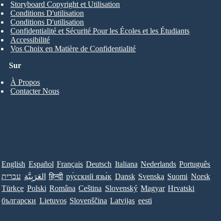
Storyboard Copyright et Utilisation
Conditions D'utilisation
Conditions D'utilisation
Confidentialité et Sécurité Pour les Écoles et les Étudiants
Accessibilité
Vos Choix en Matière de Confidentialité
Sur
À Propos
Contacter Nous
English
Español
Français
Deutsch
Italiana
Nederlands
Português
עברית
العَرَبِيَّة
हिन्दी
ру́сский язы́к
Dansk
Svenska
Suomi
Norsk
Türkçe
Polski
Româna
Ceština
Slovenský
Magyar
Hrvatski
български
Lietuvos
Slovenščina
Latvijas
eesti