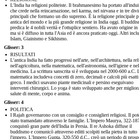
L'India ha religioni politeiste. Il brahmanesimo ha portato all'indu
che crede nella reincarnazione, nel karma, nel nirvana e in tre divi
principali che formano un dio supremo. È la religione principale p
antica del mondo e la più grande religione in India oggi. Il buddi
predica le 4 nobili verità e l'ottuplice sentiero. Ha avuto origine in
ma si è diffuso in tutta l'Asia ed è ancora praticato oggi. Altri inc
Islam, Giainismo e Sikhismo.
Glisser: 3
RISULTATI
L'antica India ha fatto progressi nell'arte, nell'architettura, nella re
nell'agricoltura, nella matematica, nell'astronomia, nell'igiene e nel
medicina. La scrittura sanscrita si è sviluppata nel 2000-600 a.C. 
matematica includeva concetti di zero, decimali e calcoli più esatti 
greco. I medici usavano piante medicinali e persino eseguivano
interventi chirurgici. Lo yoga è stato sviluppato anche per migliora
salute di mente, corpo e anima.
Glisser: 4
POLITICA
I Rajah governarono con un consiglio e consiglieri religiosi. Il pot
stato tramandato attraverso le famiglie. L'Impero Maurya, 322-18
conquistò gran parte dell'India in Persia. Il re Ashoka diffuse il
buddismo e comunicò attraverso editti scolpiti nella pietra in tutto
l'impero. L'Impero Gupta, 320-550 d.C., creò un periodo di prospe