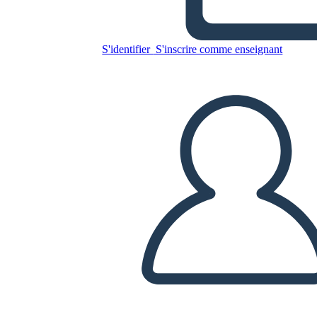
Antica India UVA
S'identifier
S'inscrire comme enseignant
Copiez ce storyboard
CRÉER UN STORYBOARD
LIRE LE DIAPORAMA
LIS-MOI