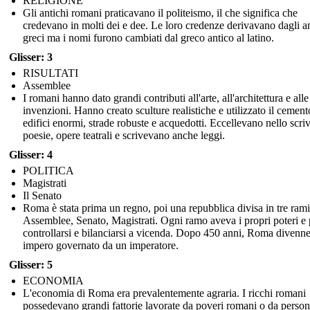
RELIGIONE
Gli antichi romani praticavano il politeismo, il che significa che
credevano in molti dei e dee. Le loro credenze derivavano dagli an
greci ma i nomi furono cambiati dal greco antico al latino.
Glisser: 3
RISULTATI
Assemblee
I romani hanno dato grandi contributi all'arte, all'architettura e alle
invenzioni. Hanno creato sculture realistiche e utilizzato il cement
edifici enormi, strade robuste e acquedotti. Eccellevano nello scri
poesie, opere teatrali e scrivevano anche leggi.
Glisser: 4
POLITICA
Magistrati
Il Senato
Roma è stata prima un regno, poi una repubblica divisa in tre rami
Assemblee, Senato, Magistrati. Ogni ramo aveva i propri poteri e
controllarsi e bilanciarsi a vicenda. Dopo 450 anni, Roma divenn
impero governato da un imperatore.
Glisser: 5
ECONOMIA
L'economia di Roma era prevalentemente agraria. I ricchi romani
possedevano grandi fattorie lavorate da poveri romani o da perso