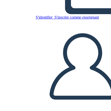
Antica Roma GRAPES
Esempio
S'identifier
S'inscrire comme enseignant
Copiez ce storyboard
CRÉER UN STORYBOARD
LIRE LE DIAPORAMA
LIS-MOI