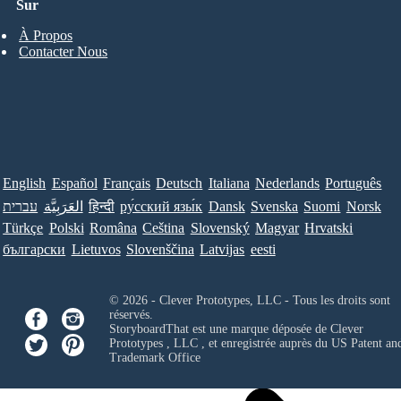
Sur
À Propos
Contacter Nous
English
Español
Français
Deutsch
Italiana
Nederlands
Português
עברית
العَرَبِيَّة
हिन्दी
ру́сский язы́к
Dansk
Svenska
Suomi
Norsk
Türkçe
Polski
Româna
Ceština
Slovenský
Magyar
Hrvatski
български
Lietuvos
Slovenščina
Latvijas
eesti
© 2026 - Clever Prototypes, LLC - Tous les droits sont
réservés.
StoryboardThat est une marque déposée de
Clever
Prototypes , LLC
, et enregistrée auprès du US Patent an
Trademark Office