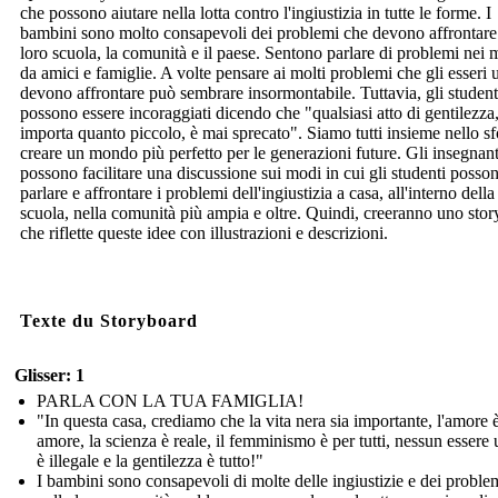
che possono aiutare nella lotta contro l'ingiustizia in tutte le forme. I
bambini sono molto consapevoli dei problemi che devono affrontare
loro scuola, la comunità e il paese. Sentono parlare di problemi nei 
da amici e famiglie. A volte pensare ai molti problemi che gli esseri
devono affrontare può sembrare insormontabile. Tuttavia, gli student
possono essere incoraggiati dicendo che "qualsiasi atto di gentilezza
importa quanto piccolo, è mai sprecato". Siamo tutti insieme nello sf
creare un mondo più perfetto per le generazioni future. Gli insegnant
possono facilitare una discussione sui modi in cui gli studenti posso
parlare e affrontare i problemi dell'ingiustizia a casa, all'interno della
scuola, nella comunità più ampia e oltre. Quindi, creeranno uno sto
che riflette queste idee con illustrazioni e descrizioni.
Texte du Storyboard
Glisser: 1
PARLA CON LA TUA FAMIGLIA!
"In questa casa, crediamo che la vita nera sia importante, l'amore 
amore, la scienza è reale, il femminismo è per tutti, nessun esser
è illegale e la gentilezza è tutto!"
I bambini sono consapevoli di molte delle ingiustizie e dei proble