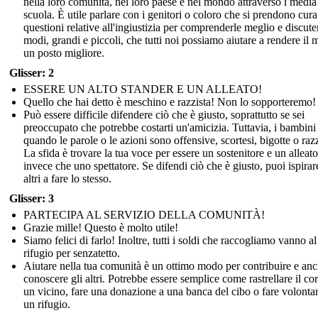
nella loro comunità, nel loro paese e nel mondo attraverso i media
scuola. È utile parlare con i genitori o coloro che si prendono cura
questioni relative all'ingiustizia per comprenderle meglio e discuter
modi, grandi e piccoli, che tutti noi possiamo aiutare a rendere il
un posto migliore.
Glisser: 2
ESSERE UN ALTO STANDER E UN ALLEATO!
Quello che hai detto è meschino e razzista! Non lo sopporteremo!
Può essere difficile difendere ciò che è giusto, soprattutto se sei
preoccupato che potrebbe costarti un'amicizia. Tuttavia, i bambin
quando le parole o le azioni sono offensive, scortesi, bigotte o razz
La sfida è trovare la tua voce per essere un sostenitore e un alleato
invece che uno spettatore. Se difendi ciò che è giusto, puoi ispirare
altri a fare lo stesso.
Glisser: 3
PARTECIPA AL SERVIZIO DELLA COMUNITÀ!
Grazie mille! Questo è molto utile!
Siamo felici di farlo! Inoltre, tutti i soldi che raccogliamo vanno al
rifugio per senzatetto.
Aiutare nella tua comunità è un ottimo modo per contribuire e anc
conoscere gli altri. Potrebbe essere semplice come rastrellare il cort
un vicino, fare una donazione a una banca del cibo o fare volontar
un rifugio.