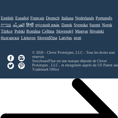
English
Español
Français
Deutsch
Italiana
Nederlands
Português
עברית
العَرَبِيَّة
हिन्दी
ру́сский язы́к
Dansk
Svenska
Suomi
Norsk
Türkçe
Polski
Româna
Ceština
Slovenský
Magyar
Hrvatski
български
Lietuvos
Slovenščina
Latvijas
eesti
© 2026 - Clever Prototypes, LLC - Tous les droits sont
réservés.
StoryboardThat est une marque déposée de
Clever
Prototypes , LLC
, et enregistrée auprès du US Patent an
Trademark Office