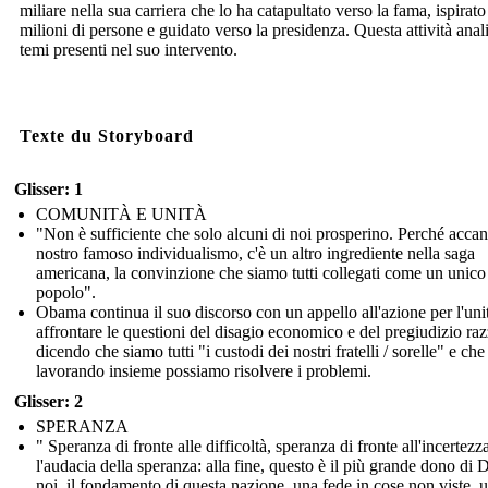
miliare nella sua carriera che lo ha catapultato verso la fama, ispirato
milioni di persone e guidato verso la presidenza. Questa attività anali
temi presenti nel suo intervento.
Texte du Storyboard
Glisser: 1
COMUNITÀ E UNITÀ
"Non è sufficiente che solo alcuni di noi prosperino. Perché accan
nostro famoso individualismo, c'è un altro ingrediente nella saga
americana, la convinzione che siamo tutti collegati come un unico
popolo".
Obama continua il suo discorso con un appello all'azione per l'uni
affrontare le questioni del disagio economico e del pregiudizio raz
dicendo che siamo tutti "i custodi dei nostri fratelli / sorelle" e che
lavorando insieme possiamo risolvere i problemi.
Glisser: 2
SPERANZA
" Speranza di fronte alle difficoltà, speranza di fronte all'incertezz
l'audacia della speranza: alla fine, questo è il più grande dono di 
noi, il fondamento di questa nazione, una fede in cose non viste, 