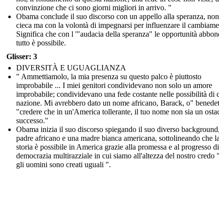
convinzione che ci sono giorni migliori in arrivo. "
Obama conclude il suo discorso con un appello alla speranza, non
cieca ma con la volontà di impegnarsi per influenzare il cambiame
Significa che con l '"audacia della speranza" le opportunità abbo
tutto è possibile.
Glisser: 3
DIVERSITÀ E UGUAGLIANZA
" Ammettiamolo, la mia presenza su questo palco è piuttosto
improbabile ... I miei genitori condividevano non solo un amore
improbabile; condividevano una fede costante nelle possibilità di 
nazione. Mi avrebbero dato un nome africano, Barack, o" benedet
"credere che in un'America tollerante, il tuo nome non sia un osta
successo."
Obama inizia il suo discorso spiegando il suo diverso background
padre africano e una madre bianca americana, sottolineando che l
storia è possibile in America grazie alla promessa e al progresso d
democrazia multirazziale in cui siamo all'altezza del nostro credo 
gli uomini sono creati uguali ".