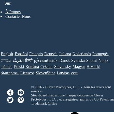
Sur
À Propos
Contacter Nous
English
Español
Français
Deutsch
Italiana
Nederlands
Português
עברית
العَرَبِيَّة
हिन्दी
ру́сский язы́к
Dansk
Svenska
Suomi
Norsk
Türkçe
Polski
Româna
Ceština
Slovenský
Magyar
Hrvatski
български
Lietuvos
Slovenščina
Latvijas
eesti
© 2026 - Clever Prototypes, LLC - Tous les droits sont
réservés.
StoryboardThat est une marque déposée de
Clever
Prototypes , LLC
, et enregistrée auprès du US Patent an
Trademark Office