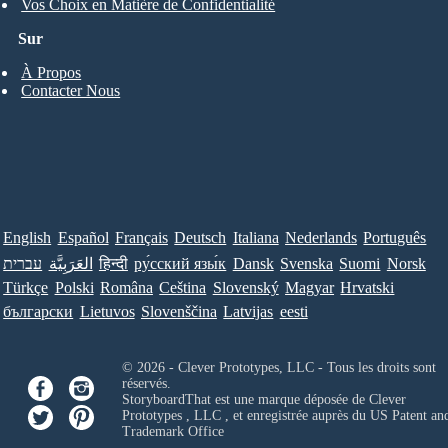
Vos Choix en Matière de Confidentialité
Sur
À Propos
Contacter Nous
English
Español
Français
Deutsch
Italiana
Nederlands
Português
עברית
العَرَبِيَّة
हिन्दी
ру́сский язы́к
Dansk
Svenska
Suomi
Norsk
Türkçe
Polski
Româna
Ceština
Slovenský
Magyar
Hrvatski
български
Lietuvos
Slovenščina
Latvijas
eesti
© 2026 - Clever Prototypes, LLC - Tous les droits sont
réservés.
StoryboardThat est une marque déposée de
Clever
Prototypes , LLC
, et enregistrée auprès du US Patent an
Trademark Office