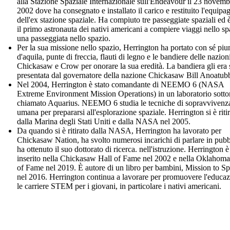
alla Stazione Spaziale Internazionale sull'Endeavour il 23 novemb
2002 dove ha consegnato e installato il carico e restituito l'equipa
dell'ex stazione spaziale. Ha compiuto tre passeggiate spaziali ed è
il primo astronauta dei nativi americani a compiere viaggi nello sp
una passeggiata nello spazio.
Per la sua missione nello spazio, Herrington ha portato con sé pi
d'aquila, punte di freccia, flauti di legno e le bandiere delle nazion
Chickasaw e Crow per onorare la sua eredità. La bandiera gli era 
presentata dal governatore della nazione Chickasaw Bill Anoatub
Nel 2004, Herrington è stato comandante di NEEMO 6 (NASA
Extreme Environment Mission Operations) in un laboratorio sott
chiamato Aquarius. NEEMO 6 studia le tecniche di sopravvivenz
umana per prepararsi all'esplorazione spaziale. Herrington si è riti
dalla Marina degli Stati Uniti e dalla NASA nel 2005.
Da quando si è ritirato dalla NASA, Herrington ha lavorato per
Chickasaw Nation, ha svolto numerosi incarichi di parlare in pubb
ha ottenuto il suo dottorato di ricerca. nell'istruzione. Herrington è
inserito nella Chickasaw Hall of Fame nel 2002 e nella Oklahoma
of Fame nel 2019. È autore di un libro per bambini, Mission to Sp
nel 2016. Herrington continua a lavorare per promuovere l'educaz
le carriere STEM per i giovani, in particolare i nativi americani.