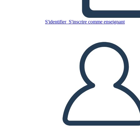
Williams
S'identifier
S'inscrire comme enseignant
Copiez ce storyboard
CRÉER UN STORYBOARD
LIRE LE DIAPORAMA
LIS-MOI