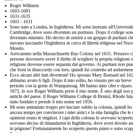
Roger Williams
1603-1683
1631-1635
1603 - 1631
Sono nato a Londra, in Inghilterra. Mi sono laureato all'Università
Cambridge, dove sono diventato un puritano. Dopo il college son
diventato ministro. Ho deciso di unirmi a un gruppo di puritani ch
stavano lasciando l'Inghilterra in cerca di libertà religiosa nel Nuo
Mondo.
Arrivammo nella Massachusetts Bay Colony nel 1631. Pensavo c
persone dovessero avere il diritto di scegliere la propria religione 
religione dovesse essere separata dal governo. Ai puritani non pia
che fossi in disaccordo con loro, quindi fui costretto ad andarmene
Ecco alcuni altri fatti divertenti! Ho sposato Mary Barnard nel 16
abbiamo avuto 6 figli. Dopo il mio esilio, ho vissuto per un breve
periodo con la gente di Wampanoag. Mi hanno dato cibo e riparo.
1872, lo zoo Roger Williams prese il mio nome. È uno degli zoo 
antichi del paese. Il Roger Williams College di Bristol, Rhode Isla
stato fondato e prende il mio nome nel 1956.
Mi sono ammalato troppo per lasciare subito la colonia, quindi ho
ancora tempo per convincere i miei amici e la mia famiglia che le
opinioni erano le migliori. I capi della colonia lo avevano scoperto
avevano deciso di rimandarmi in Inghilterra, dove avrei dovuto a
in prigione! Fortunatamente ho scoperto questo piano e sono scap