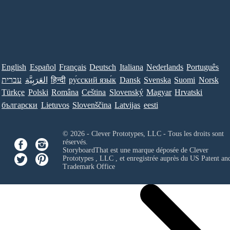
English
Español
Français
Deutsch
Italiana
Nederlands
Português
עברית
العَرَبِيَّة
हिन्दी
ру́сский язы́к
Dansk
Svenska
Suomi
Norsk
Türkçe
Polski
Româna
Ceština
Slovenský
Magyar
Hrvatski
български
Lietuvos
Slovenščina
Latvijas
eesti
© 2026 - Clever Prototypes, LLC - Tous les droits sont
réservés.
StoryboardThat est une marque déposée de
Clever
Prototypes , LLC
, et enregistrée auprès du US Patent an
Trademark Office