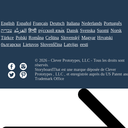
English
Español
Français
Deutsch
Italiana
Nederlands
Português
עברית
العَرَبِيَّة
हिन्दी
ру́сский язы́к
Dansk
Svenska
Suomi
Norsk
Türkçe
Polski
Româna
Ceština
Slovenský
Magyar
Hrvatski
български
Lietuvos
Slovenščina
Latvijas
eesti
© 2026 - Clever Prototypes, LLC - Tous les droits sont
réservés.
StoryboardThat est une marque déposée de
Clever
Prototypes , LLC
, et enregistrée auprès du US Patent an
Trademark Office