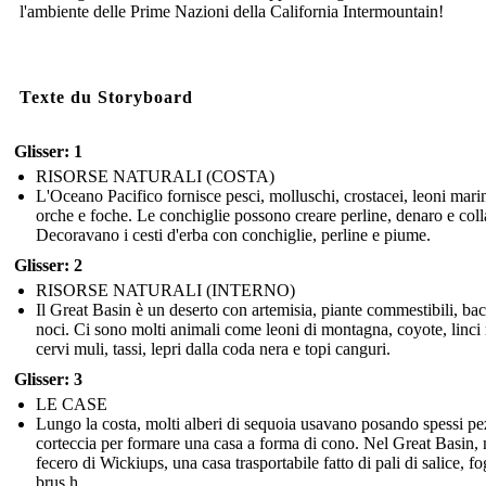
l'ambiente delle Prime Nazioni della California Intermountain!
Texte du Storyboard
Glisser: 1
RISORSE NATURALI (COSTA)
L'Oceano Pacifico fornisce pesci, molluschi, crostacei, leoni marin
orche e foche. Le conchiglie possono creare perline, denaro e coll
Decoravano i cesti d'erba con conchiglie, perline e piume.
Glisser: 2
RISORSE NATURALI (INTERNO)
Il Great Basin è un deserto con artemisia, piante commestibili, ba
noci. Ci sono molti animali come leoni di montagna, coyote, linci 
cervi muli, tassi, lepri dalla coda nera e topi canguri.
Glisser: 3
LE CASE
Lungo la costa, molti alberi di sequoia usavano posando spessi pe
corteccia per formare una casa a forma di cono. Nel Great Basin, 
fecero di Wickiups, una casa trasportabile fatto di pali di salice, fog
brus h.