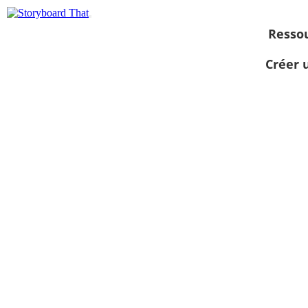
Resso
Créer 