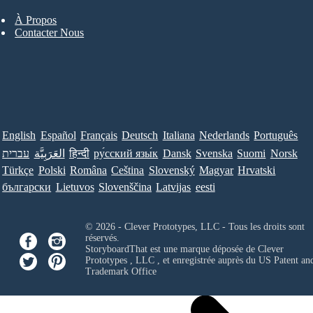
À Propos
Contacter Nous
English
Español
Français
Deutsch
Italiana
Nederlands
Português
עברית
العَرَبِيَّة
हिन्दी
ру́сский язы́к
Dansk
Svenska
Suomi
Norsk
Türkçe
Polski
Româna
Ceština
Slovenský
Magyar
Hrvatski
български
Lietuvos
Slovenščina
Latvijas
eesti
© 2026 - Clever Prototypes, LLC - Tous les droits sont
réservés.
StoryboardThat est une marque déposée de
Clever
Prototypes , LLC
, et enregistrée auprès du US Patent an
Trademark Office