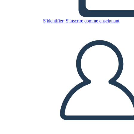
Giulio Cesare
S'identifier
S'inscrire comme enseignant
Copiez ce storyboard
CRÉER UN STORYBOARD
LIRE LE DIAPORAMA
LIS-MOI